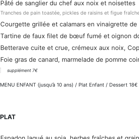
Pâté de sanglier du chef aux noix et noisettes
Tranches de pain toastée, pickles de raisins et figue fraîch
Courgette grillée et calamars en vinaigrette d
Tartine de faux filet de bœuf fumé et oignon
Betterave cuite et crue, crémeux aux noix, 
Foie gras de canard, marmelade de pomme coi
supplément 7€
MENU ENFANT (jusqu’à 10 ans) / Plat Enfant / Dessert 18€ 
PLAT
Espadon laqué au soja, herbes fraîches et grain