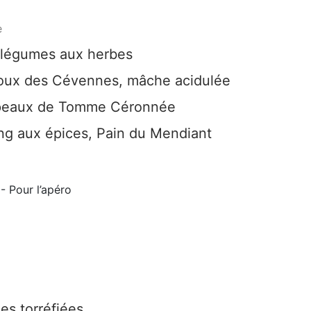
e
e légumes aux herbes
 doux des Cévennes, mâche acidulée
Copeaux de Tomme Céronnée
ng aux épices, Pain du Mendiant
- Pour l’apéro
es torréfiées