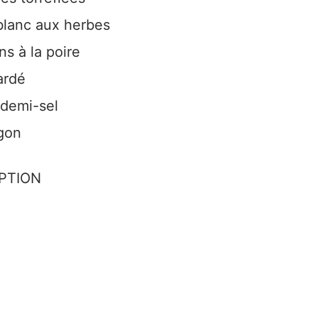
 blanc aux herbes
s à la poire
ardé
 demi-sel
agon
EPTION