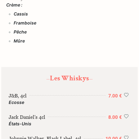
Crème :
Cassis
Framboise
Pêche
Mûre
Les Whiskys
—
—
J&B, 4cl
7.00 €
Ecosse
Jack Daniel's 4cl
8.00 €
États-Unis
Johnnie Walker, Black Label, 4cl
10.00 €