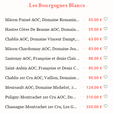
Les Bourgognes Blancs
—
—
Mâcon-Fuissé AOC, Domaine Romanin, 2023, 75cl
55.00 €
Hautes Côtes De Beaune AOC, Domaine Demangeot, Les Demoiselles, 2023, 75cl
59.00 €
Chablis AOC, Domaine Vincent Dampt, 2023, 75cl
63.00 €
Mâcon-Chardonnay AOC, Domaine Jean-Marc Boillot, 2023, 75cl
83.00 €
Santenay AOC, Françoise et denis Clair 2022, 75cl
88.00 €
Saint-Aubin AOC, Françoise et Denis Clair, 2023, 75cl
85.00 €
Chablis 1er Cru AOC, Vaillon, Domaine Chardonnay, 2022, 75cl
90.00 €
Meursault AOC, Domaine Michelot, 2023, 75cl
124.00 €
Puligny-Montrachet 1er Cru AOC, Domaine Bachelet-Monnot, Les Referts, 2022, 75cl
310.00 €
Chassagne-Montrachet 1er Cru, Les Grandes Ruchottes, Domaine Paul Pillot,2022, 75cl
320.00 €