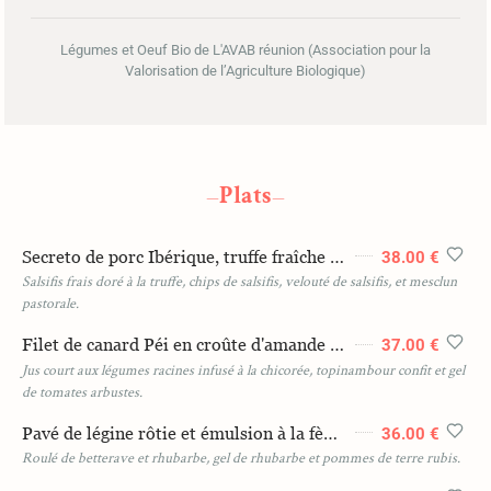
Légumes et Oeuf Bio de L'AVAB réunion (Association pour la
Valorisation de l’Agriculture Biologique)
Plats
—
—
Secreto de porc Ibérique, truffe fraîche râpé et jus truffé
38.00 €
Salsifis frais doré à la truffe, chips de salsifis, velouté de salsifis, et mesclun
pastorale.
Filet de canard Péi en croûte d'amande et foie gras poêlé
37.00 €
Jus court aux légumes racines infusé à la chicorée, topinambour confit et gel
de tomates arbustes.
Pavé de légine rôtie et émulsion à la fève de tonka
36.00 €
Roulé de betterave et rhubarbe, gel de rhubarbe et pommes de terre rubis.