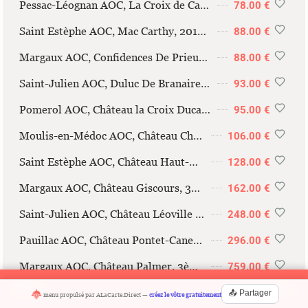
Pessac-Léognan AOC, La Croix de Carbonnieux, 2019, 75cl
78.00 €
Saint Estèphe AOC, Mac Carthy, 2017, 75cl
88.00 €
Margaux AOC, Confidences De Prieuré-Lichine, 2020, 75cl
88.00 €
Saint-Julien AOC, Duluc De Branaire-Ducru, 2017, 75cl
93.00 €
Pomerol AOC, Château la Croix Ducasse, 2019, 75cl
95.00 €
Moulis-en-Médoc AOC, Château Chasse Spleen, 2019, 75cl
106.00 €
Saint Estèphe AOC, Château Haut-Marbuzet, 2018, 75cl
128.00 €
Margaux AOC, Château Giscours, 3ème Gd Cru Classé de 1855 2019 75cl
162.00 €
Saint-Julien AOC, Château Léoville Barton, 2ème Grand Cru Classé de 1855, 2018, 75cl
248.00 €
Pauillac AOC, Château Pontet-Canet, 5ème Grand Cru Classé de 1855, BIO 2020, 75cl
296.00 €
Margaux AOC, Château Palmer, 3ème Gd Cru Classé de 1855 2012 75cl
759.00 €
Menu
Rechercher
📤 Partager
menu propulsé par
ALaCarte.Direct
—
créez le vôtre gratuitement