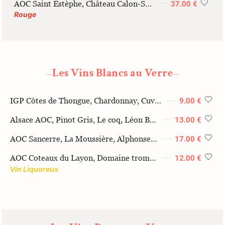
AOC Saint Estèphe, Château Calon-Ségur, 3ème Grand Cru Classé de 1855, 2011, 12cl
37.00 €
Rouge
Les Vins Blancs au Verre
—
—
IGP Côtes de Thongue, Chardonnay, Cuvée 1850, Eric Gelly 2023 12cl
9.00 €
Alsace AOC, Pinot Gris, Le coq, Léon Boesch, 2022 12cl
13.00 €
AOC Sancerre, La Moussière, Alphonse Mellot, 2022, 12cl
17.00 €
AOC Coteaux du Layon, Domaine trompe tonneau, 2024, 12cl
12.00 €
Vin Liquoreux