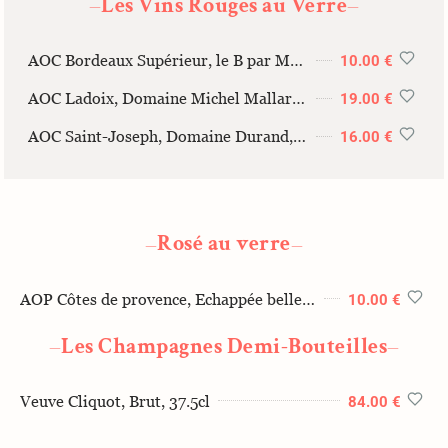
Les Vins Rouges au Verre
—
—
AOC Bordeaux Supérieur, le B par Maucaillou, 2021, 12cl
10.00 €
AOC Ladoix, Domaine Michel Mallard, le Clos royer, 2022, 12cl
19.00 €
AOC Saint-Joseph, Domaine Durand, Les Coteaux, 2022, 12cl
16.00 €
Rosé au verre
—
—
AOP Côtes de provence, Echappée belle, Mas de cadenet, 12cl 2023
10.00 €
Les Champagnes Demi-Bouteilles
—
—
Veuve Cliquot, Brut, 37.5cl
84.00 €