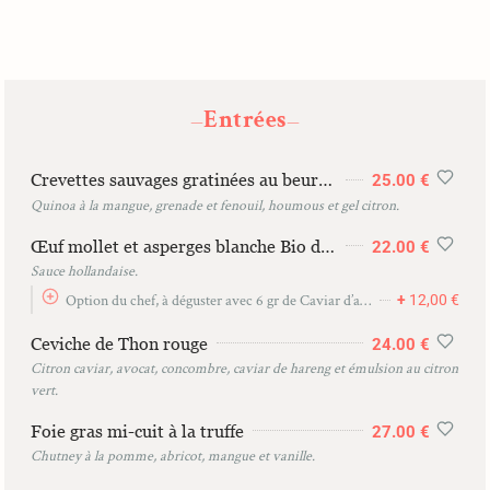
Entrées
—
—
Crevettes sauvages gratinées au beurre persillé
25.00 €
Quinoa à la mangue, grenade et fenouil, houmous et gel citron.
Œuf mollet et asperges blanche Bio de Loire
22.00 €
Sauce hollandaise.
Option du chef, à déguster avec 6 gr de Caviar d’aquitaine (6 gr)
+
12,00 €
Ceviche de Thon rouge
24.00 €
Citron caviar, avocat, concombre, caviar de hareng et émulsion au citron
vert.
Foie gras mi-cuit à la truffe
27.00 €
Chutney à la pomme, abricot, mangue et vanille.