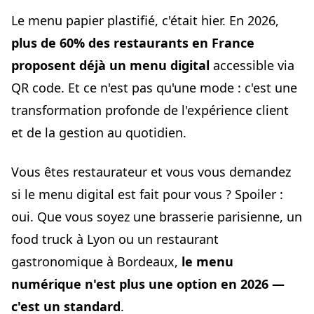
7. Analytics : enfin savoir ce qui marche (et ce qui ne
Le menu papier plastifié, c'était hier. En 2026,
marche pas)
plus de 60% des restaurants en France
8. Écologie : -200 menus papier par an, c'est 15 kg de
CO₂ en moins
proposent déjà un menu digital
accessible via
9. Expérience client moderne (et ça rassure les moins de
QR code. Et ce n'est pas qu'une mode : c'est une
40 ans)
transformation profonde de l'expérience client
10. Gratuit pour commencer (zéro excuse pour ne pas
et de la gestion au quotidien.
tester)
Conclusion : le menu digital, c'est maintenant (pas
demain)
Vous êtes restaurateur et vous vous demandez
🚀 Prêt à franchir le pas ?
si le menu digital est fait pour vous ? Spoiler :
oui. Que vous soyez une brasserie parisienne, un
food truck à Lyon ou un restaurant
gastronomique à Bordeaux,
le menu
numérique n'est plus une option en 2026 —
c'est un standard
.