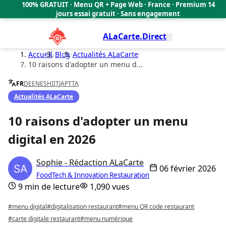
100% GRATUIT · Menu QR + Page Web · France · Premium 14
🇫🇷
jours essai gratuit · Sans engagement
ALaCarte.Direct
Accueil
/
Blog
/
Actualités ALaCarte
/
10 raisons d'adopter un menu d...
FR
DE
EN
ES
HI
IT
JA
PT
TA
Actualités ALaCarte
10 raisons d'adopter un menu
digital en 2026
Sophie - Rédaction ALaCarte
06 février 2026
FoodTech & Innovation Restauration
9 min de lecture
1,090 vues
#menu digital
#digitalisation restaurant
#menu QR code restaurant
#carte digitale restaurant
#menu numérique