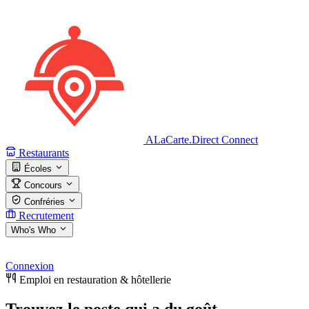
ALaCarte.Direct
Connect
Restaurants
Écoles
Concours
Confréries
Recrutement
Who's Who
Connexion
Emploi en restauration & hôtellerie
Trouvez le poste qui a du
goût