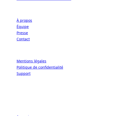
Entreprise
À propos
Équipe
Presse
Contact
Légal
Mentions légales
Politique de confidentialité
Support
CONNECT | L'EXCELLENCE DE L'ART DE
VIVRE À LA FRANÇAISE
Écoles