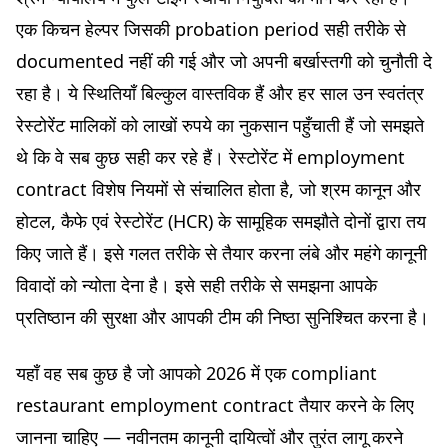
भोजन का वस्तुगत लाभ: HCR की विशेषता
एक किचन हेल्पर जिसकी probation period सही तरीके से
HCR सामूहिक समझौते के अनुसार probation period
documented नहीं की गई और जो अपनी बर्खास्तगी को चुनौती दे
कार्य अवधि और समय: HCR सामूहिक समझौता क्या कहता है
रहा है। ये स्थितियाँ बिल्कुल वास्तविक हैं और हर साल उन स्वतंत्र
HCR सेक्टर में कानूनी कार्य अवधि
रेस्टोरेंट मालिकों को लाखों रुपये का नुकसान पहुँचाती हैं जो समझते
समय का वितरण
थे कि वे सब कुछ सही कर रहे हैं। रेस्टोरेंट में employment
रेस्टोरेंट में पार्ट-टाइम कार्य
contract विशेष नियमों से संचालित होता है, जो श्रम कानून और
वेतन: salary grid और लाभ
होटल, कैफे एवं रेस्टोरेंट (HCR) के सामूहिक समझौते दोनों द्वारा तय
HCR वर्गीकरण grid
किए जाते हैं। इसे गलत तरीके से तैयार करना लंबे और महंगे कानूनी
Tips
विवादों को न्योता देना है। इसे सही तरीके से समझना आपके
आपके restaurant contract model में शामिल करने योग्य विशेष
प्रतिष्ठान की सुरक्षा और आपकी टीम की निष्ठा सुनिश्चित करना है।
clauses
Mobility clause
यहाँ वह सब कुछ है जो आपको 2026 में एक compliant
Non-compete clause
restaurant employment contract तैयार करने के लिए
Dress code clause
जानना चाहिए — नवीनतम कानूनी दायित्वों और तुरंत लागू करने
Confidentiality clause