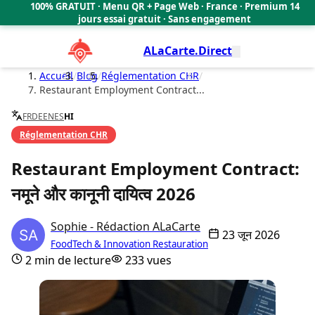
100% GRATUIT · Menu QR + Page Web · France · Premium 14
🇫🇷
jours essai gratuit · Sans engagement
ALaCarte.Direct
Accueil
/
Blog
/
Réglementation CHR
/
Restaurant Employment Contract...
FR
DE
EN
ES
HI
Réglementation CHR
Restaurant Employment Contract:
नमूने और कानूनी दायित्व 2026
Sophie - Rédaction ALaCarte
23 जून 2026
FoodTech & Innovation Restauration
2 min de lecture
233 vues