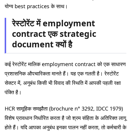
योग्य best practices के साथ।
सबसे आम गलतियाँ जिनसे बचना चाहिए
गलती #1: अनुबंध समय पर न सौंपना
रेस्टोरेंट में employment
गलती #2: वर्गीकरण और पद शीर्षक में भ्रम
contract एक strategic
गलती #3: वस्तुगत लाभ भूलना
document क्यों है
गलती #4: सामान्य अनुबंध template का उपयोग
गलती #5: सूचना और रोकथाम जाँच की उपेक्षा
कई रेस्टोरेंट मालिक employment contract को एक साधारण
दैनिक HR documentation का प्रबंधन
प्रशासनिक औपचारिकता मानते हैं। यह एक गलती है। रेस्टोरेंट
रेस्टोरेंट में employment contract की समाप्ति
सेक्टर में, अनुबंध किसी भी विवाद की स्थिति में आपकी पहली रक्षा
त्यागपत्र
पंक्ति है।
बर्खास्तगी
सहमति से समाप्ति (Rupture conventionnelle)
HCR सामूहिक समझौता (brochure n° 3292, IDCC 1979)
आपका restaurant employment contract तैयार करने के लिए
विशेष प्रावधान निर्धारित करता है जो श्रम संहिता के अतिरिक्त लागू
उपकरण और संसाधन
होते हैं। यदि आपका अनुबंध इनका पालन नहीं करता, तो कर्मचारी के
निष्कर्ष: अपने अनुबंधों को अभी सुरक्षित करें