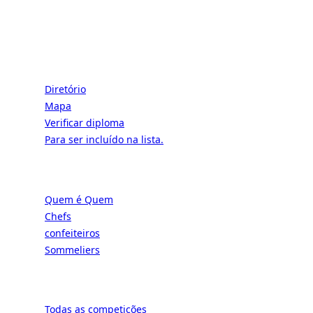
CONECTE-SE | A EXCELÊNCIA DA ARTE
FRANCESA DE VIVER
Escolas
Diretório
Mapa
Verificar diploma
Para ser incluído na lista.
Profissionais
Quem é Quem
Chefs
confeiteiros
Sommeliers
Concorrência
Todas as competições