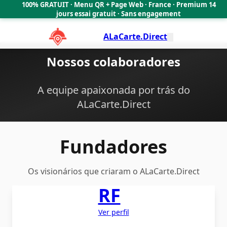
100% GRATUIT · Menu QR + Page Web · France · Premium 14
🇫🇷
jours essai gratuit · Sans engagement
ALaCarte.Direct
Nossos colaboradores
A equipe apaixonada por trás do
ALaCarte.Direct
Fundadores
Os visionários que criaram o ALaCarte.Direct
RF
Ver perfil