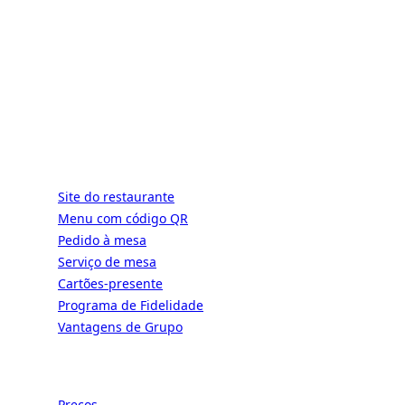
ALaCarte.Direct
AO VIVO | AS GRANDES REDES TÊM OS
RECURSOS. OS BISTRÔS TAMBÉM.
GRAÇAS A NÓS.
Serviços
Site do restaurante
Menu com código QR
Pedido à mesa
Serviço de mesa
Cartões-presente
Programa de Fidelidade
Vantagens de Grupo
Recursos
Preços