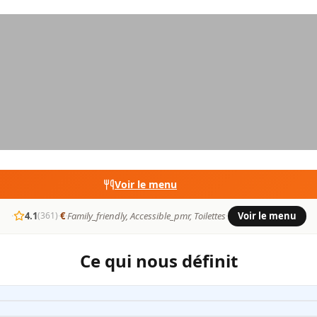
Voir le menu
·
4.1
·
€
·
Family_friendly, Accessible_pmr, Toilettes
·
Voir le menu
(361)
Ce qui nous définit