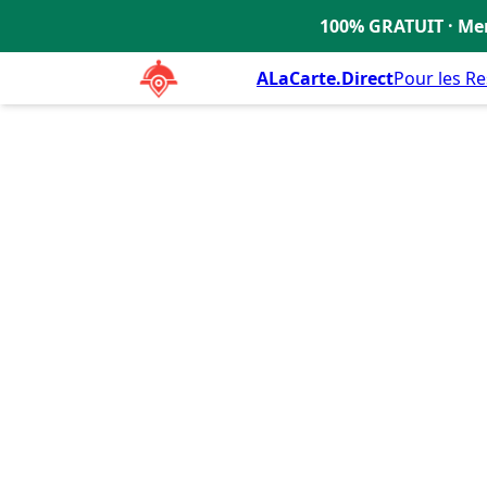
Carthage
4.1
100% GRATUIT · Men
🇫🇷
ALaCarte.Direct
Pour les R