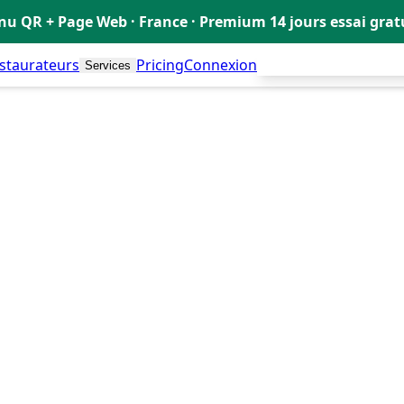
u QR + Page Web · France · Premium 14 jours essai gra
estaurateurs
Pricing
Connexion
Créer mon Menu Grat
Services