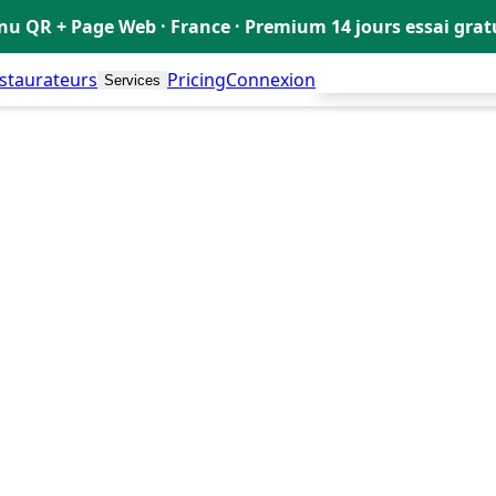
u QR + Page Web · France · Premium 14 jours essai gra
estaurateurs
Pricing
Connexion
Créer mon Menu Grat
Services