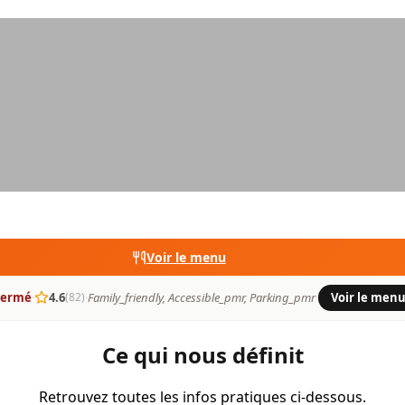
Voir le menu
Fermé
·
4.6
·
Family_friendly, Accessible_pmr, Parking_pmr
·
Voir le men
(82)
Ce qui nous définit
Retrouvez toutes les infos pratiques ci-dessous.