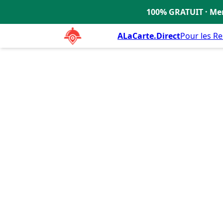
L'orée Des Bois
4.6
100% GRATUIT · Men
🇫🇷
ALaCarte.Direct
Pour les R