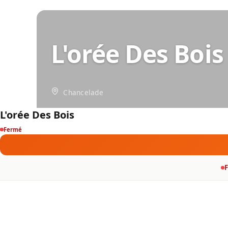
L'orée Des Bois
Chancelade
L'orée Des Bois
Fermé