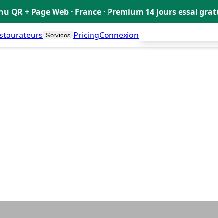
u QR + Page Web · France · Premium 14 jours essai gra
estaurateurs
Pricing
Connexion
Créer mon Menu Grat
Services