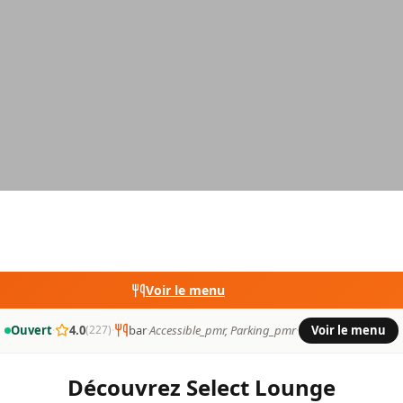
Voir le menu
Ouvert
·
4.0
·
bar
·
Accessible_pmr, Parking_pmr
·
Voir le menu
(227)
Découvrez Select Lounge