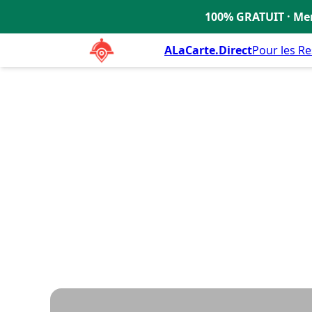
Select Lounge
4.0
100% GRATUIT · Men
🇫🇷
ALaCarte.Direct
Pour les R