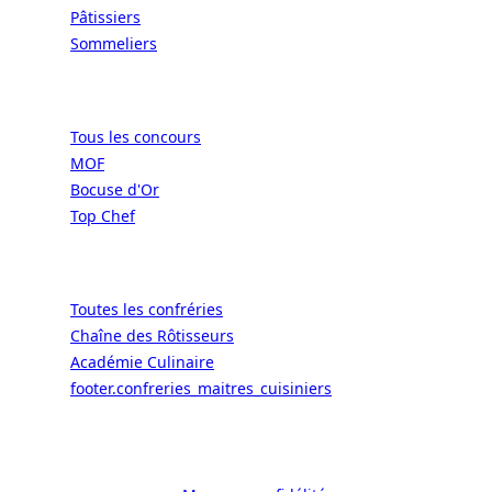
Pâtissiers
Sommeliers
Concours
Tous les concours
MOF
Bocuse d'Or
Top Chef
Confréries
Toutes les confréries
Chaîne des Rôtisseurs
Académie Culinaire
footer.confreries_maitres_cuisiniers
© 2026 ALaCarte.Direct – Les
grandes chaînes ont les moyens. Les
bistrots aussi. Grâce à nous.