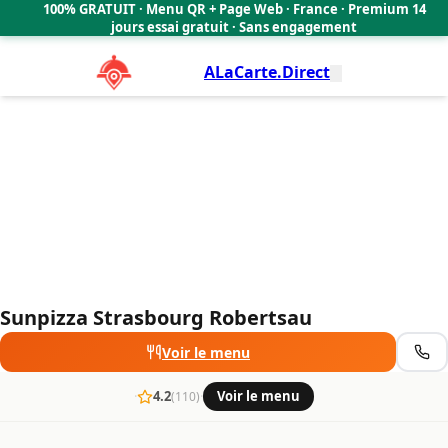
Sunpizza Strasbourg Robertsau
100% GRATUIT · Menu QR + Page Web · France · Premium 14
4.2
🇫🇷
jours essai gratuit · Sans engagement
ALaCarte.Direct
Sunpizza Strasbourg Robertsau
Voir le menu
·
4.2
·
Voir le menu
(110)