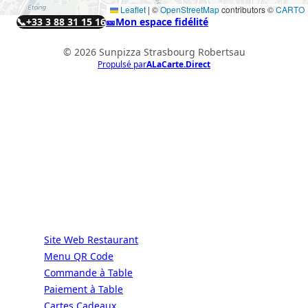
Leaflet
|
©
OpenStreetMap
contributors ©
CARTO
📞
+33 3 88 31 15 16
🎫
Mon espace fidélité
© 2026 Sunpizza Strasbourg Robertsau
Propulsé par
ALaCarte.Direct
ALaCarte.Direct
DIRECT | LES GRANDES CHAÎNES ONT
LES MOYENS. LES BISTROTS AUSSI.
GRÂCE À NOUS.
Services
Site Web Restaurant
Menu QR Code
Commande à Table
Paiement à Table
Cartes Cadeaux