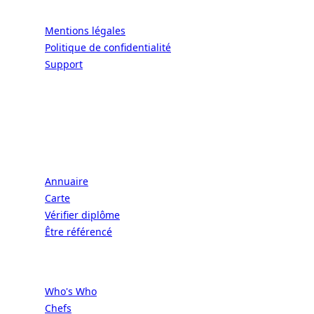
Légal
Mentions légales
Politique de confidentialité
Support
CONNECT | L'EXCELLENCE DE L'ART DE
VIVRE À LA FRANÇAISE
Écoles
Annuaire
Carte
Vérifier diplôme
Être référencé
Professionnels
Who's Who
Chefs