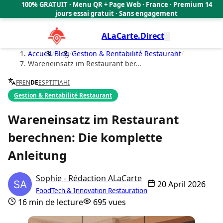
100% GRATUIT · Menu QR + Page Web · France · Premium 14
🇫🇷
jours essai gratuit · Sans engagement
ALaCarte.Direct
Accueil
/
Blog
/
Gestion & Rentabilité Restaurant
/
Wareneinsatz im Restaurant ber...
FR
EN
DE
ES
PT
IT
JA
HI
Gestion & Rentabilité Restaurant
Wareneinsatz im Restaurant
berechnen: Die komplette
Anleitung
Sophie - Rédaction ALaCarte
20 April 2026
FoodTech & Innovation Restauration
16 min de lecture
695 vues