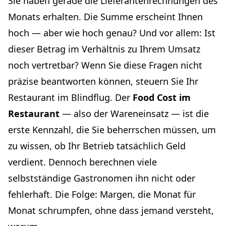
Sie haben gerade die Lieferantenrechnungen des
Konkretes Beispiel für einen Monat
Monats erhalten. Die Summe erscheint Ihnen
Die Abweichung zwischen Theorie und Realität: Ihr
hoch — aber wie hoch genau? Und vor allem: Ist
Frühwarnsignal
dieser Betrag im Verhältnis zu Ihrem Umsatz
So erstellen Sie Ihre Rezeptkalkulationen
noch vertretbar? Wenn Sie diese Fragen nicht
Was eine vollständige Rezeptkalkulation enthält
präzise beantworten können, steuern Sie Ihr
Praxistipp: Beginnen Sie mit Ihren 10 meistverkauften
Gerichten
Restaurant im Blindflug. Der
Food Cost im
Die Zubereitungsausbeute berücksichtigen
Restaurant
— also der Wareneinsatz — ist die
Preise regelmäßig aktualisieren
erste Kennzahl, die Sie beherrschen müssen, um
Ihren Food Cost optimieren, ohne die Qualität zu opfern
zu wissen, ob Ihr Betrieb tatsächlich Geld
Ihre Speisekarte mit Menu Engineering optimieren
verdient. Dennoch berechnen viele
Mit Ihren Lieferanten verhandeln
selbstständige Gastronomen ihn nicht oder
Lebensmittelverschwendung strukturiert reduzieren
fehlerhaft. Die Folge: Margen, die Monat für
Ihre Verkaufspreise anpassen
Monat schrumpfen, ohne dass jemand versteht,
Die Portionierung in Küche und Service kontrollieren