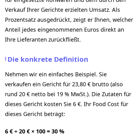
Von der Berechnung zur Umsetzung: Ihr 4-Wochen-Plan
Verkauf Ihrer Gerichte erzielten Umsatz. Als
Woche 1: Die Bestandsaufnahme
Prozentsatz ausgedrückt, zeigt er Ihnen, welcher
Woche 2: Die Rezeptkalkulationen
Anteil jedes eingenommenen Euros direkt an
Woche 3: Die Abweichungsanalyse
Ihre Lieferanten zurückfließt.
Woche 4: Die ersten Optimierungen
Fazit: Der Food Cost als Ihr finanzieller Copilot
Die konkrete Definition
Nehmen wir ein einfaches Beispiel. Sie
verkaufen ein Gericht für 23,80 € brutto (also
rund 20 € netto bei 19 % MwSt.). Die Zutaten für
dieses Gericht kosten Sie 6 €. Ihr Food Cost für
dieses Gericht beträgt:
6 € ÷ 20 € × 100 = 30 %