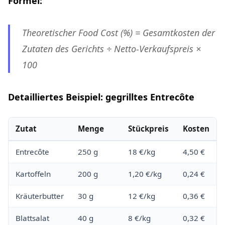
Formel:
Theoretischer Food Cost (%) = Gesamtkosten der
Zutaten des Gerichts ÷ Netto-Verkaufspreis ×
100
Detailliertes Beispiel: gegrilltes Entrecôte
Zutat
Menge
Stückpreis
Kosten
Entrecôte
250 g
18 €/kg
4,50 €
Kartoffeln
200 g
1,20 €/kg
0,24 €
Kräuterbutter
30 g
12 €/kg
0,36 €
Blattsalat
40 g
8 €/kg
0,32 €