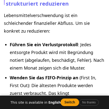
strukturiert reduzieren
Lebensmittelverschwendung ist ein
schleichender finanzieller Abfluss. Um sie
konkret zu reduzieren:
Führen Sie ein Verlustprotokoll
: Jedes
entsorgte Produkt wird mit Begründung
notiert (abgelaufen, beschädigt, Fehler). Nach
einem Monat zeigen sich die Muster.
Wenden Sie das FIFO-Prinzip an
(First In,
First Out): Die ältesten Produkte werden
zuerst verbraucht. Das klingt
selbstverständlich — aber wie viele
This site is available in
English
Switch
No thanks
Kühlhäuser sind wirklich so organisiert?