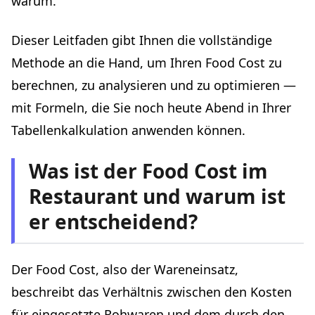
warum.
Ein regelmäßiges Food-Cost-Monitoring einführen
Dieser Leitfaden gibt Ihnen die vollständige
Die Inventur: Grundpfeiler des Systems
Methode an die Hand, um Ihren Food Cost zu
Das monatliche Kennzahlen-Dashboard
berechnen, zu analysieren und zu optimieren —
Die Warnsignale, auf die Sie achten sollten
mit Formeln, die Sie noch heute Abend in Ihrer
Häufige Fehler bei der Food-Cost-Berechnung im
Restaurant
Tabellenkalkulation anwenden können.
Fehler Nr. 1: Brutto statt netto rechnen
Was ist der Food Cost im
Fehler Nr. 2: Die „kleinen" Zutaten vergessen
Restaurant und warum ist
Fehler Nr. 3: Das Personalessen nicht berücksichtigen
Fehler Nr. 4: Die Inventur nur ungefähr durchführen
er entscheidend?
Fehler Nr. 5: Nur den Gesamt-Food-Cost analysieren
Food Cost bei Getränken: eine separate Berechnung
Der Food Cost, also der Wareneinsatz,
Die üblichen Kennzahlen bei Getränken
beschreibt das Verhältnis zwischen den Kosten
Der Fall von Gratisgetränken und Happy Hours
für eingesetzte Rohwaren und dem durch den