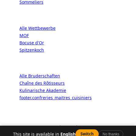
Sommeliers
Wettbewerb
Alle Wettbewerbe
MOF
Bocuse d'Or
Spitzenkoch
Bruderschaften
Alle Bruderschaften
Chaîne des Rôtisseurs
Kulinarische Akademie
footer.confreries_maitres_cuisiniers
© 2026 ALaCarte.Direct – Große
Ketten haben die Mittel. Bistros
auch. Dank uns.
🎫
Mein Treuekonto
This site is available in
English
Switch
No thanks