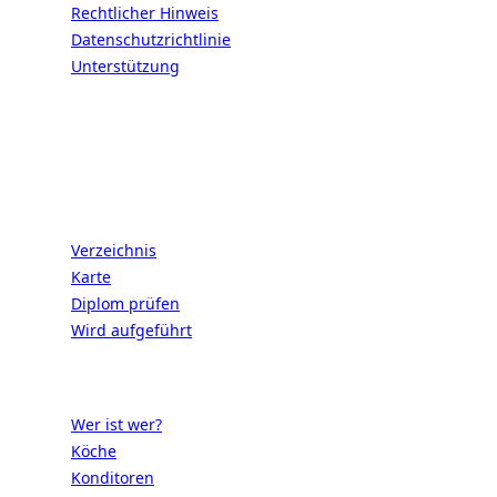
Rechtlicher Hinweis
Datenschutzrichtlinie
Unterstützung
VERBINDEN | DIE EXZELLENZ DER
FRANZÖSISCHEN LEBENSART
Schulen
Verzeichnis
Karte
Diplom prüfen
Wird aufgeführt
Fachleute
Wer ist wer?
Köche
Konditoren