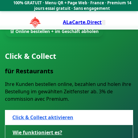
100% GRATUIT · Menu QR + Page Web · France · Premium 14
🇫🇷
jours essai gratuit · Sans engagement
ALaCarte.Direct
🛒 Online bestellen + im Geschäft abholen
Click & Collect
für Restaurants
Ihre Kunden bestellen online, bezahlen und holen ihre
Bestellung im gewählten Zeitfenster ab. 3% de
commission avec Premium.
Click & Collect aktivieren
Wie funktioniert es?