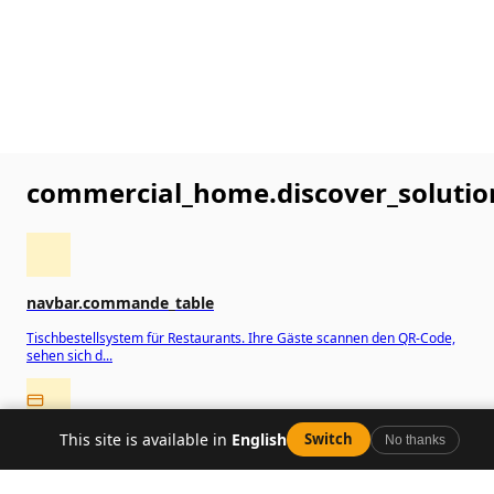
commercial_home.discover_solutio
navbar.commande_table
Tischbestellsystem für Restaurants. Ihre Gäste scannen den QR-Code,
sehen sich d...
This site is available in
English
Switch
No thanks
navbar.paiement_table
Tischservice für Restaurants: geteilte Rechnung, digitales Trinkgeld,