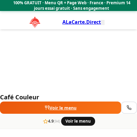
Café Couleur
100% GRATUIT · Menu QR + Page Web · France · Premium 14
4.9
🇫🇷
jours essai gratuit · Sans engagement
ALaCarte.Direct
Café Couleur
Voir le menu
·
4.9
·
Voir le menu
(94)