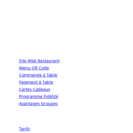
DIRECT | LES GRANDES CHAÎNES ONT
LES MOYENS. LES BISTROTS AUSSI.
GRÂCE À NOUS.
Services
Site Web Restaurant
Menu QR Code
Commande à Table
Paiement à Table
Cartes Cadeaux
Programme Fidélité
Avantages Groupes
Ressources
Tarifs