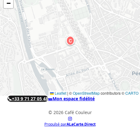
−
C
Leaflet
|
©
OpenStreetMap
contributors ©
CARTO
📞
+33 9 71 27 05 48
🎫
Mon espace fidélité
© 2026 Café Couleur
Propulsé par
ALaCarte.Direct
ALaCarte.Direct