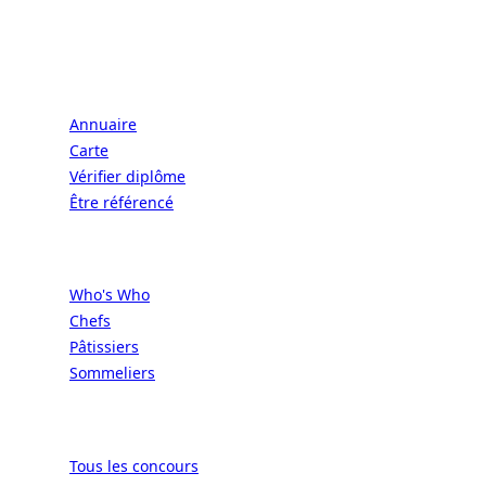
VIVRE À LA FRANÇAISE
Écoles
Annuaire
Carte
Vérifier diplôme
Être référencé
Professionnels
Who's Who
Chefs
Pâtissiers
Sommeliers
Concours
Tous les concours