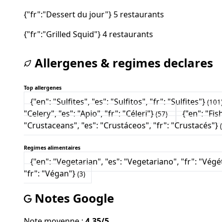
{"fr":"Dessert du jour"}
5 restaurants
{"fr":"Grilled Squid"}
4 restaurants
Allergenes & regimes declares
Top allergenes
{"en": "Sulfites", "es": "Sulfitos", "fr": "Sulfites"}
(101
"Celery", "es": "Apio", "fr": "Céleri"}
{"en": "Fis
(57)
"Crustaceans", "es": "Crustáceos", "fr": "Crustacés"}
Regimes alimentaires
{"en": "Vegetarian", "es": "Vegetariano", "fr": "Vég
"fr": "Végan"}
(3)
Notes Google
Note moyenne :
4.35/5