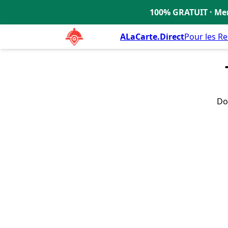
100% GRATUIT · Men
🇫🇷
ALaCarte.Direct
Pour les R
Do