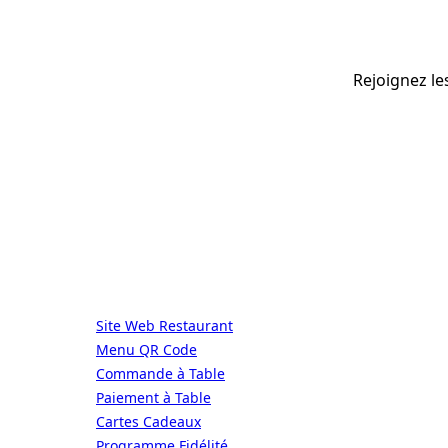
Rejoignez le
ALaCarte.Direct
DIRECT | LES GRANDES CHAÎNES ONT 
Services
Site Web Restaurant
Menu QR Code
Commande à Table
Paiement à Table
Cartes Cadeaux
Programme Fidélité