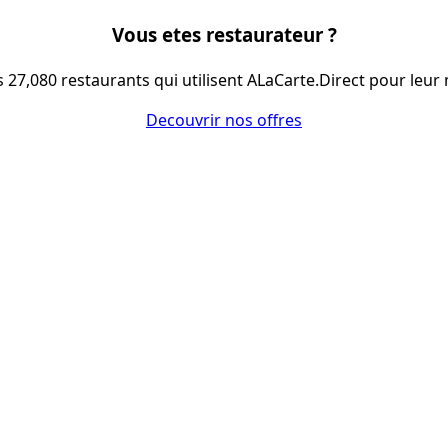
Vous etes restaurateur ?
s 27,080 restaurants qui utilisent ALaCarte.Direct pour leur 
Decouvrir nos offres
LES MOYENS. LES BISTROTS AUSSI. GRÂCE 