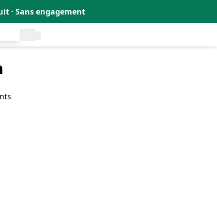
tuit · Sans engagement
uit !
🇫🇷
n
nts