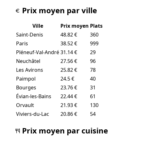
Prix moyen par ville
Ville
Prix moyen
Plats
Saint-Denis
48.82 €
360
Paris
38.52 €
999
Pléneuf-Val-André
31.14 €
29
Neuchâtel
27.56 €
96
Les Avirons
25.82 €
78
Paimpol
24.5 €
40
Bourges
23.76 €
31
Évian-les-Bains
22.44 €
61
Orvault
21.93 €
130
Viviers-du-Lac
20.86 €
54
Prix moyen par cuisine