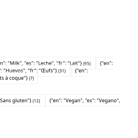
n": "Milk", "es": "Leche", "fr": "Lait"}
{"en":
(65)
": "Huevos", "fr": "Œufs"}
{"en":
(31)
uits à coque"}
(7)
 "Sans gluten"}
{"en": "Vegan", "es": "Vegano",
(12)