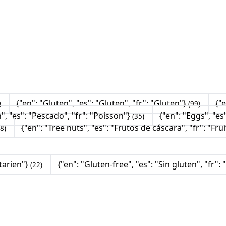
{"en": "Gluten", "es": "Gluten", "fr": "Gluten"}
{"e
)
(99)
h", "es": "Pescado", "fr": "Poisson"}
{"en": "Eggs", "es
(35)
{"en": "Tree nuts", "es": "Frutos de cáscara", "fr": "Fr
(8)
étarien"}
{"en": "Gluten-free", "es": "Sin gluten", "fr":
(22)