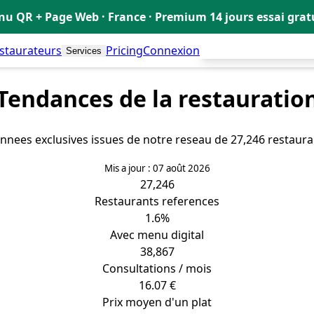
u QR + Page Web · France · Premium 14 jours essai gra
estaurateurs
Pricing
Connexion
Créer mon Menu Grat
Services
Tendances de la restauratio
nnees exclusives issues de notre reseau de 27,246 restaura
Mis a jour : 07 août 2026
27,246
Restaurants references
1.6%
Avec menu digital
38,867
Consultations / mois
16.07 €
Prix moyen d'un plat