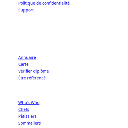
Politique de confidentialité
Support
CONNECT | L'EXCELLENCE DE L'ART DE
VIVRE À LA FRANÇAISE
Écoles
Annuaire
Carte
Vérifier diplôme
Être référencé
Professionnels
Who's Who
Chefs
Pâtissiers
Sommeliers