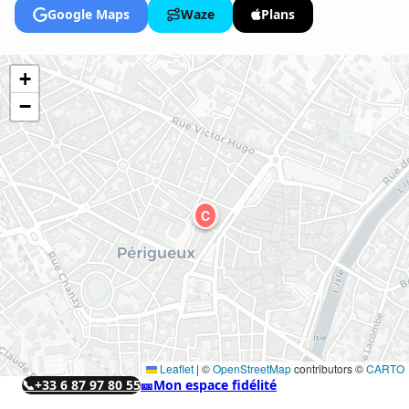
Google Maps
Waze
Plans
+
−
C
Leaflet
|
©
OpenStreetMap
contributors ©
CARTO
📞
+33 6 87 97 80 55
🎫
Mon espace fidélité