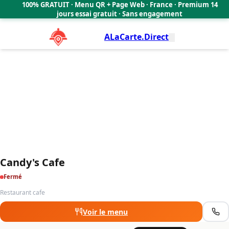
Candy's Cafe
100% GRATUIT · Menu QR + Page Web · France · Premium 14
4.3
🇫🇷
jours essai gratuit · Sans engagement
ALaCarte.Direct
Candy's Cafe
Fermé
Restaurant cafe
Voir le menu