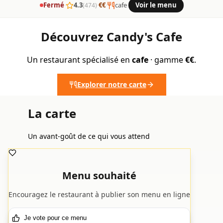
Fermé
·
4.3
·
€€
·
cafe
·
Voir le menu
(474)
Découvrez Candy's Cafe
Un restaurant spécialisé en
cafe
· gamme
€€
.
Explorer notre carte
La carte
Un avant-goût de ce qui vous attend
Menu souhaité
Encouragez le restaurant à publier son menu en ligne
Je vote pour ce menu