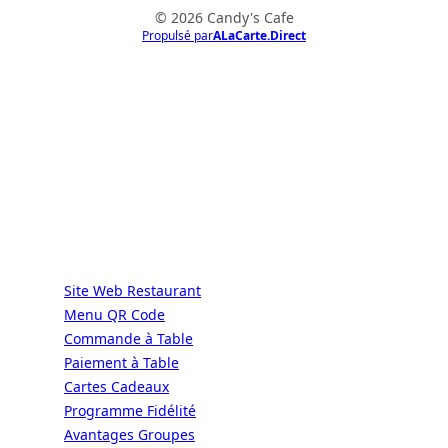
© 2026 Candy's Cafe
Propulsé par
ALaCarte.Direct
ALaCarte.Direct
DIRECT | LES GRANDES CHAÎNES ONT
LES MOYENS. LES BISTROTS AUSSI.
GRÂCE À NOUS.
Services
Site Web Restaurant
Menu QR Code
Commande à Table
Paiement à Table
Cartes Cadeaux
Programme Fidélité
Avantages Groupes