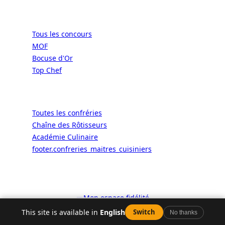
Concours
Tous les concours
MOF
Bocuse d'Or
Top Chef
Confréries
Toutes les confréries
Chaîne des Rôtisseurs
Académie Culinaire
footer.confreries_maitres_cuisiniers
© 2026 ALaCarte.Direct – Les
grandes chaînes ont les moyens. Les
bistrots aussi. Grâce à nous.
🎫
Mon espace fidélité
4.3
This site is available in
English
Switch
No thanks
Facebook
YouTube
Instagram
LinkedIn
X
WhatsApp
Appeler
Carte
Avis
Y aller
Plus
Google