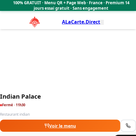
Indian Palace
100% GRATUIT · Menu QR + Page Web · France · Premium 14
4.4
🇫🇷
jours essai gratuit · Sans engagement
ALaCarte.Direct
Indian Palace
Fermé · 11h30
Restaurant indian
Voir le menu