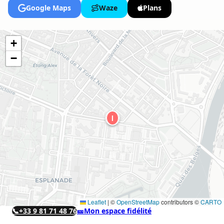
Google Maps
Waze
Plans
+
−
I
Leaflet
|
©
OpenStreetMap
contributors ©
CARTO
📞
+33 9 81 71 48 76
🎫
Mon espace fidélité