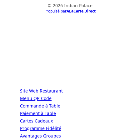
© 2026 Indian Palace
Propulsé par
ALaCarte.Direct
ALaCarte.Direct
DIRECT | LES GRANDES CHAÎNES ONT
LES MOYENS. LES BISTROTS AUSSI.
GRÂCE À NOUS.
Services
Site Web Restaurant
Menu QR Code
Commande à Table
Paiement à Table
Cartes Cadeaux
Programme Fidélité
Avantages Groupes