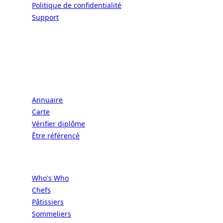
Politique de confidentialité
Support
CONNECT | L'EXCELLENCE DE L'ART DE
VIVRE À LA FRANÇAISE
Écoles
Annuaire
Carte
Vérifier diplôme
Être référencé
Professionnels
Who's Who
Chefs
Pâtissiers
Sommeliers