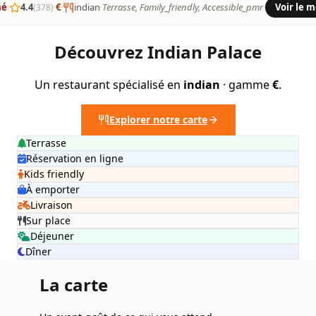
mé
·
4.4
·
€
·
indian
·
Terrasse, Family_friendly, Accessible_pmr
·
Voir le 
(378)
Découvrez Indian Palace
Un restaurant spécialisé en
indian
· gamme
€
.
Explorer notre carte
Terrasse
Réservation en ligne
Kids friendly
À emporter
Livraison
Sur place
Déjeuner
Dîner
La carte