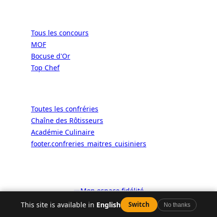
Concours
Tous les concours
MOF
Bocuse d'Or
Top Chef
Confréries
Toutes les confréries
Chaîne des Rôtisseurs
Académie Culinaire
footer.confreries_maitres_cuisiniers
© 2026 ALaCarte.Direct – Les
grandes chaînes ont les moyens. Les
bistrots aussi. Grâce à nous.
🎫
Mon espace fidélité
4.4
This site is available in
English
Switch
No thanks
Facebook
YouTube
Instagram
LinkedIn
X
WhatsApp
Appeler
Carte
Avis
Y aller
Plus
Google