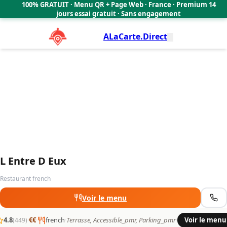
L Entre D Eux
100% GRATUIT · Menu QR + Page Web · France · Premium 14
4.8
🇫🇷
jours essai gratuit · Sans engagement
ALaCarte.Direct
L Entre D Eux
Restaurant french
Voir le menu
4.8
·
€€
·
french
·
Terrasse, Accessible_pmr, Parking_pmr
·
Voir le menu
(449)