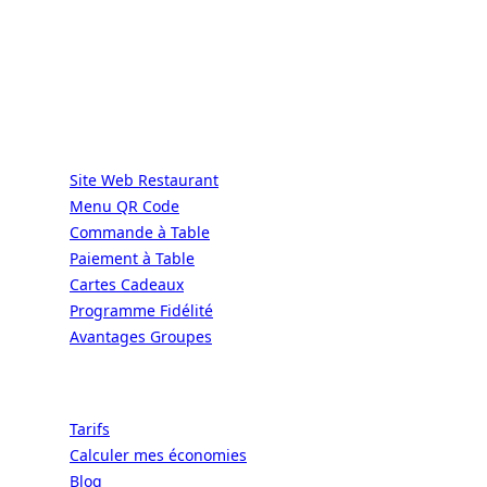
DIRECT | LES GRANDES CHAÎNES ONT
LES MOYENS. LES BISTROTS AUSSI.
GRÂCE À NOUS.
Services
Site Web Restaurant
Menu QR Code
Commande à Table
Paiement à Table
Cartes Cadeaux
Programme Fidélité
Avantages Groupes
Ressources
Tarifs
Calculer mes économies
Blog