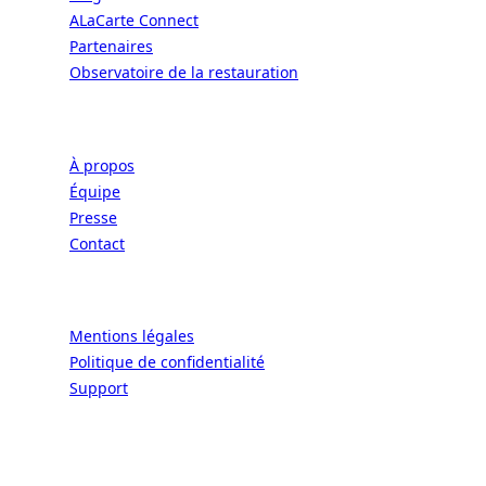
ALaCarte Connect
Partenaires
Observatoire de la restauration
Entreprise
À propos
Équipe
Presse
Contact
Légal
Mentions légales
Politique de confidentialité
Support
CONNECT | L'EXCELLENCE DE L'ART DE
VIVRE À LA FRANÇAISE