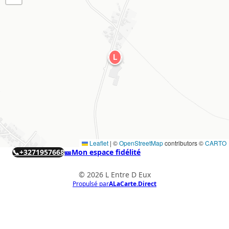
L
Leaflet
|
©
OpenStreetMap
contributors ©
CARTO
📞
+3271957668
🎫
Mon espace fidélité
© 2026 L Entre D Eux
Propulsé par
ALaCarte.Direct
ALaCarte.Direct