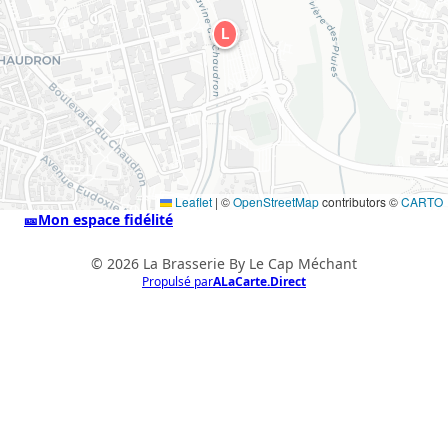
L
Leaflet
|
©
OpenStreetMap
contributors ©
CARTO
🎫
Mon espace fidélité
© 2026 La Brasserie By Le Cap Méchant
Propulsé par
ALaCarte.Direct
ALaCarte.Direct
DIRECT | LES GRANDES CHAÎNES ONT
LES MOYENS. LES BISTROTS AUSSI.
GRÂCE À NOUS.