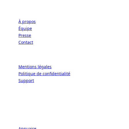
Entreprise
À propos
Équipe
Presse
Contact
Légal
Mentions légales
Politique de confidentialité
Support
CONNECT | L'EXCELLENCE DE L'ART DE
VIVRE À LA FRANÇAISE
Écoles
Annuaire