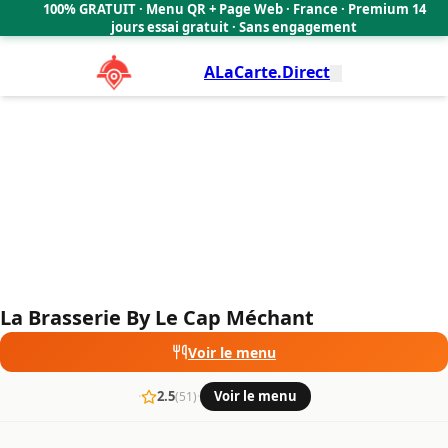
La Brasserie By Le Cap Méchant
100% GRATUIT · Menu QR + Page Web · France · Premium 14
2.5
🇫🇷
jours essai gratuit · Sans engagement
ALaCarte.Direct
La Brasserie By Le Cap Méchant
Voir le menu
·
2.5
·
Voir le menu
(51)