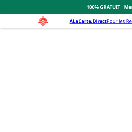
La Caz à Salades
4.4
100% GRATUIT · Men
🇫🇷
ALaCarte.Direct
Pour les R