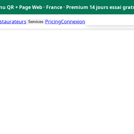
u QR + Page Web · France · Premium 14 jours essai gra
estaurateurs
Pricing
Connexion
Créer mon Menu Grat
Services