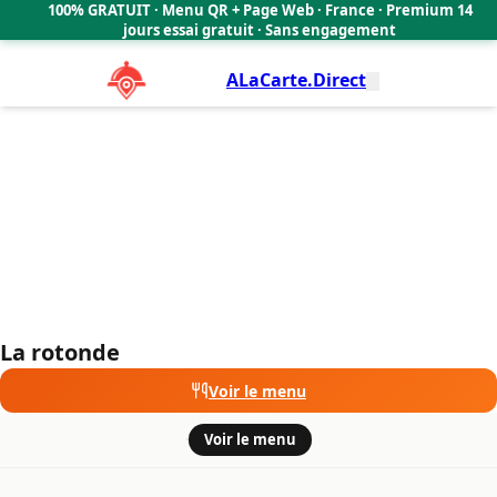
La rotonde
100% GRATUIT · Menu QR + Page Web · France · Premium 14
🇫🇷
jours essai gratuit · Sans engagement
ALaCarte.Direct
La rotonde
Voir le menu
·
Voir le menu