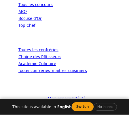
Tous les concours
MOF
Bocuse d'Or
Top Chef
Confréries
Toutes les confréries
Chaîne des Rôtisseurs
Académie Culinaire
footer.confreries_maitres_cuisiniers
© 2026 ALaCarte.Direct – Les
grandes chaînes ont les moyens. Les
bistrots aussi. Grâce à nous.
🎫
Mon espace fidélité
This site is available in
English
Switch
No thanks
Facebook
YouTube
Instagram
LinkedIn
X
WhatsApp
Y aller
Carte
Horaires
Horaires
Plus
Google