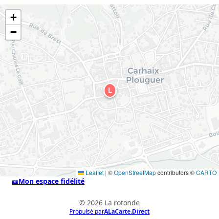
+
−
L
Leaflet
|
©
OpenStreetMap
contributors ©
CARTO
🎫
Mon espace fidélité
© 2026 La rotonde
Propulsé par
ALaCarte.Direct