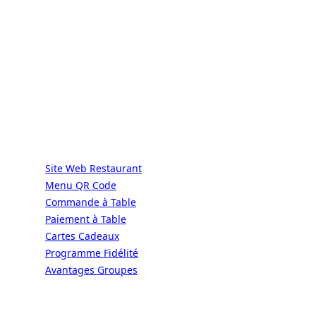
ALaCarte.Direct
DIRECT | LES GRANDES CHAÎNES ONT
LES MOYENS. LES BISTROTS AUSSI.
GRÂCE À NOUS.
Services
Site Web Restaurant
Menu QR Code
Commande à Table
Paiement à Table
Cartes Cadeaux
Programme Fidélité
Avantages Groupes
Ressources