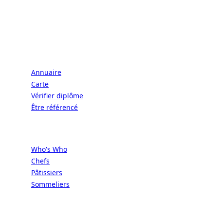
CONNECT | L'EXCELLENCE DE L'ART DE
VIVRE À LA FRANÇAISE
Écoles
Annuaire
Carte
Vérifier diplôme
Être référencé
Professionnels
Who's Who
Chefs
Pâtissiers
Sommeliers
Concours