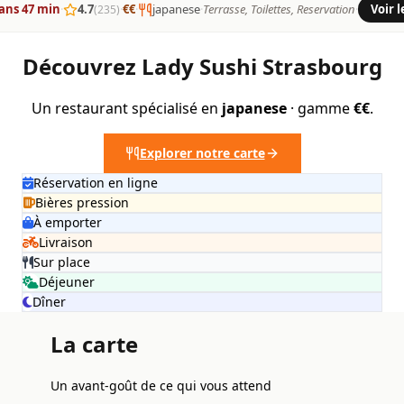
ans 47 min
·
4.7
·
€€
·
japanese
·
Terrasse, Toilettes, Reservation
·
Voir 
(235)
Découvrez Lady Sushi Strasbourg
Un restaurant spécialisé en
japanese
· gamme
€€
.
Explorer notre carte
Réservation en ligne
Bières pression
À emporter
Livraison
Sur place
Déjeuner
Dîner
La carte
Un avant-goût de ce qui vous attend