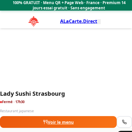
Lady Sushi Strasbourg
100% GRATUIT · Menu QR + Page Web · France · Premium 14
4.7
🇫🇷
jours essai gratuit · Sans engagement
ALaCarte.Direct
Lady Sushi Strasbourg
Fermé · 17h30
Restaurant japanese
Voir le menu