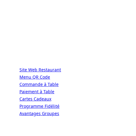
ALaCarte.Direct
DIRECT | LES GRANDES CHAÎNES ONT
LES MOYENS. LES BISTROTS AUSSI.
GRÂCE À NOUS.
Services
Site Web Restaurant
Menu QR Code
Commande à Table
Paiement à Table
Cartes Cadeaux
Programme Fidélité
Avantages Groupes
Ressources