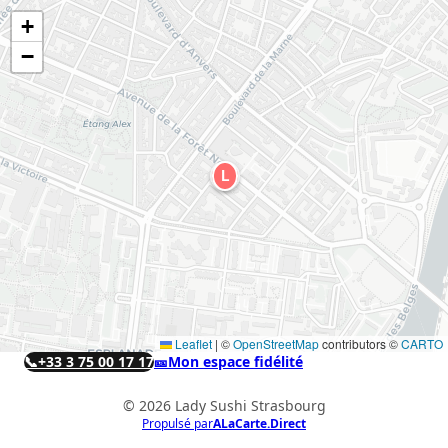
+
−
L
Leaflet
|
©
OpenStreetMap
contributors ©
CARTO
📞
+33 3 75 00 17 17
🎫
Mon espace fidélité
© 2026 Lady Sushi Strasbourg
Propulsé par
ALaCarte.Direct