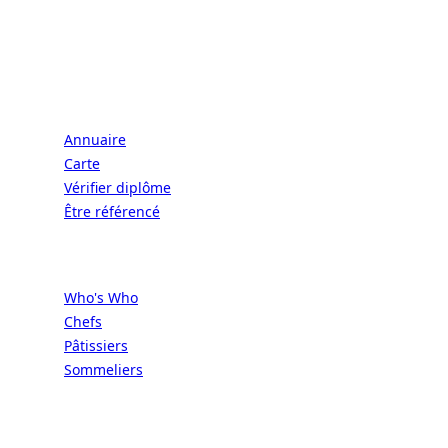
CONNECT | L'EXCELLENCE DE L'ART DE
VIVRE À LA FRANÇAISE
Écoles
Annuaire
Carte
Vérifier diplôme
Être référencé
Professionnels
Who's Who
Chefs
Pâtissiers
Sommeliers
Concours