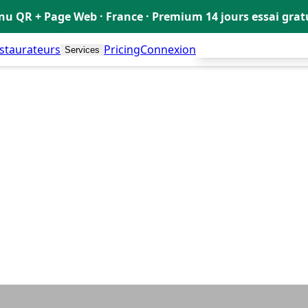
u QR + Page Web · France · Premium 14 jours essai gra
estaurateurs
Pricing
Connexion
Créer mon Menu Grat
Services