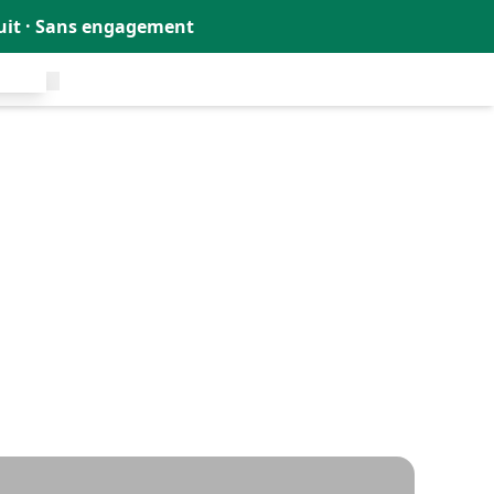
tuit · Sans engagement
uit !