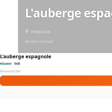
L'auberge esp
PERIGUEUX
Restaurant bar
L'auberge espagnole
Ouvert · 1h00
Restaurant bar