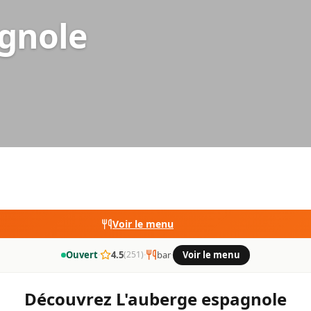
agnole
Voir le menu
Ouvert
·
4.5
·
bar
·
Voir le menu
(251)
Découvrez L'auberge espagnole