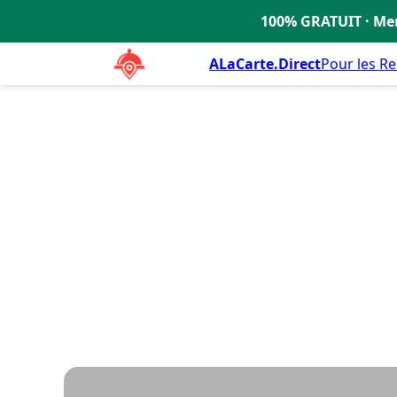
L'auberge espagnole
4.5
100% GRATUIT · Men
🇫🇷
ALaCarte.Direct
Pour les R