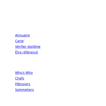
CONNECT | L'EXCELLENCE DE L'ART DE
VIVRE À LA FRANÇAISE
Écoles
Annuaire
Carte
Vérifier diplôme
Être référencé
Professionnels
Who's Who
Chefs
Pâtissiers
Sommeliers
Concours