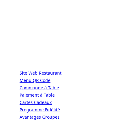
ALaCarte.Direct
DIRECT | LES GRANDES CHAÎNES ONT
LES MOYENS. LES BISTROTS AUSSI.
GRÂCE À NOUS.
Services
Site Web Restaurant
Menu QR Code
Commande à Table
Paiement à Table
Cartes Cadeaux
Programme Fidélité
Avantages Groupes
Ressources