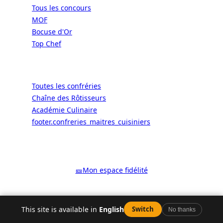
Tous les concours
MOF
Bocuse d'Or
Top Chef
Confréries
Toutes les confréries
Chaîne des Rôtisseurs
Académie Culinaire
footer.confreries_maitres_cuisiniers
© 2026 ALaCarte.Direct – Les
grandes chaînes ont les moyens. Les
bistrots aussi. Grâce à nous.
🎫
Mon espace fidélité
Facebook
YouTube
Instagram
LinkedIn
X
WhatsApp
Google
This site is available in
English
Switch
No thanks
Y aller
Carte
Horaires
Horaires
Plus