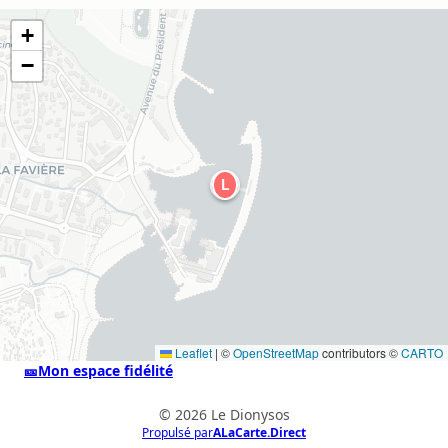
+
−
L
Leaflet
|
©
OpenStreetMap
contributors ©
CARTO
🎫
Mon espace fidélité
© 2026 Le Dionysos
Propulsé par
ALaCarte.Direct