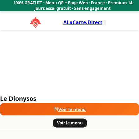
Le Dionysos
100% GRATUIT · Menu QR + Page Web · France · Premium 14
🇫🇷
jours essai gratuit · Sans engagement
ALaCarte.Direct
Le Dionysos
Voir le menu
·
Voir le menu