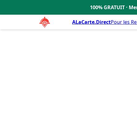
Le Mahé
100% GRATUIT · Men
🇫🇷
ALaCarte.Direct
Pour les R