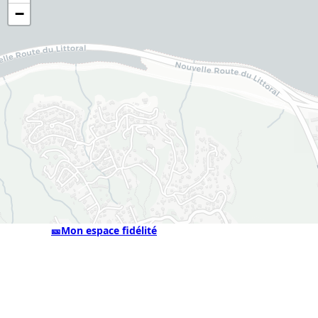
−
🎫
Mon espace fidélité
ALaCarte.Direct