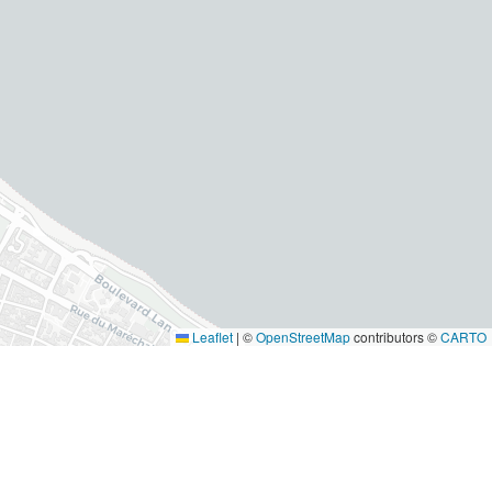
Leaflet
|
©
OpenStreetMap
contributors ©
CARTO