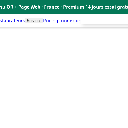
u QR + Page Web · France · Premium 14 jours essai gra
estaurateurs
Pricing
Connexion
Créer mon Menu Grat
Services