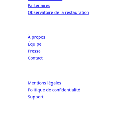
Partenaires
Observatoire de la restauration
Entreprise
À propos
Équipe
Presse
Contact
Légal
Mentions légales
Politique de confidentialité
Support
CONNECT | L'EXCELLENCE DE L'ART DE
Écoles