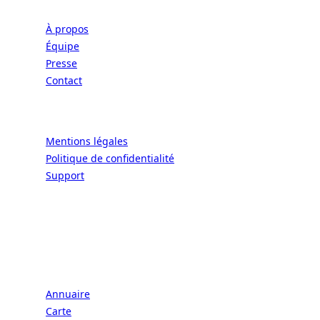
À propos
Équipe
Presse
Contact
Légal
Mentions légales
Politique de confidentialité
Support
CONNECT | L'EXCELLENCE DE L'ART DE
VIVRE À LA FRANÇAISE
Écoles
Annuaire
Carte