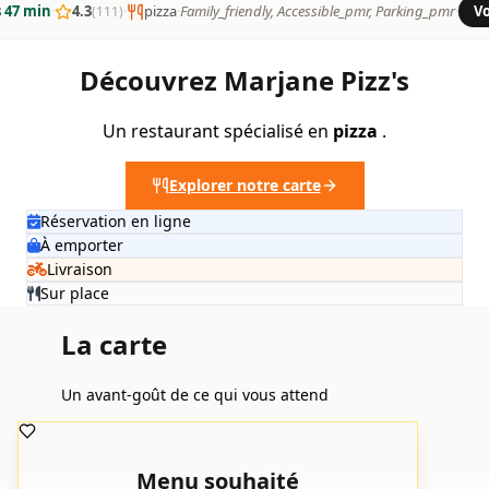
 47 min
·
4.3
·
pizza
·
Family_friendly, Accessible_pmr, Parking_pmr
·
Vo
(111)
Découvrez Marjane Pizz's
Un restaurant spécialisé en
pizza
.
Explorer notre carte
Réservation en ligne
À emporter
Livraison
Sur place
La carte
Un avant-goût de ce qui vous attend
Menu souhaité