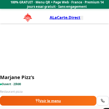
Marjane Pizz's
100% GRATUIT · Menu QR + Page Web · France · Premium 14
4.3
🇫🇷
jours essai gratuit · Sans engagement
ALaCarte.Direct
Marjane Pizz's
Ouvert · 23h00
Restaurant pizza
Voir le menu