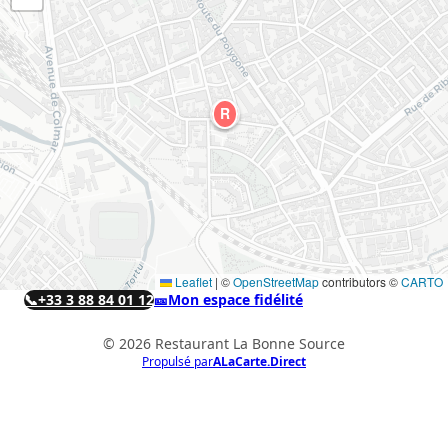
R
Leaflet
|
©
OpenStreetMap
contributors ©
CARTO
📞
+33 3 88 84 01 12
🎫
Mon espace fidélité
© 2026 Restaurant La Bonne Source
Propulsé par
ALaCarte.Direct
ALaCarte.Direct