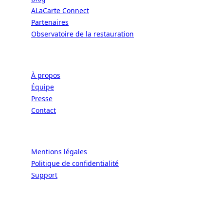
ALaCarte Connect
Partenaires
Observatoire de la restauration
Entreprise
À propos
Équipe
Presse
Contact
Légal
Mentions légales
Politique de confidentialité
Support
CONNECT | L'EXCELLENCE DE L'ART DE
VIVRE À LA FRANÇAISE