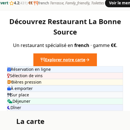
vert
·
4.2
·
€€
·
french
·
Terrasse, Family_friendly, Toilettes
·
Voir le me
(431)
Découvrez Restaurant La Bonne
Source
Un restaurant spécialisé en
french
· gamme
€€
.
Explorer notre carte
Réservation en ligne
Sélection de vins
Bières pression
À emporter
Sur place
Déjeuner
Dîner
La carte