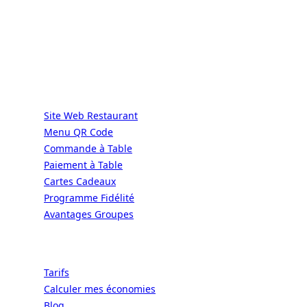
DIRECT | LES GRANDES CHAÎNES ONT
LES MOYENS. LES BISTROTS AUSSI.
GRÂCE À NOUS.
Services
Site Web Restaurant
Menu QR Code
Commande à Table
Paiement à Table
Cartes Cadeaux
Programme Fidélité
Avantages Groupes
Ressources
Tarifs
Calculer mes économies
Blog