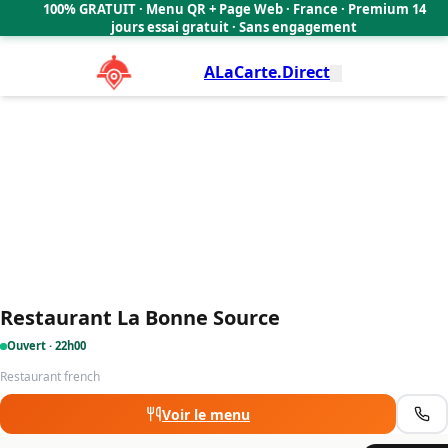
Restaurant La Bonne Source
100% GRATUIT · Menu QR + Page Web · France · Premium 14
4.2
🇫🇷
jours essai gratuit · Sans engagement
ALaCarte.Direct
Restaurant La Bonne Source
Ouvert · 22h00
Restaurant french
Voir le menu