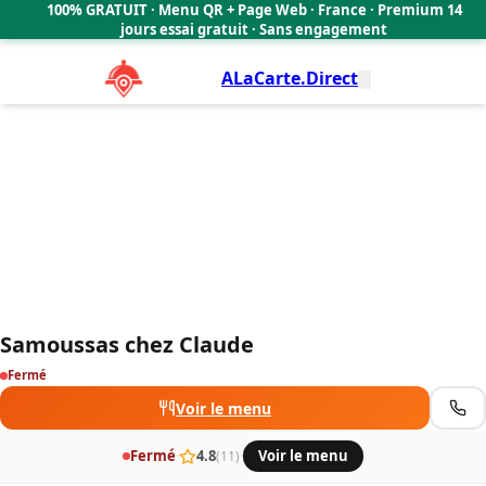
Samoussas chez Claude
100% GRATUIT · Menu QR + Page Web · France · Premium 14
4.8
🇫🇷
jours essai gratuit · Sans engagement
ALaCarte.Direct
Samoussas chez Claude
Fermé
Voir le menu
Fermé
·
4.8
·
Voir le menu
(11)