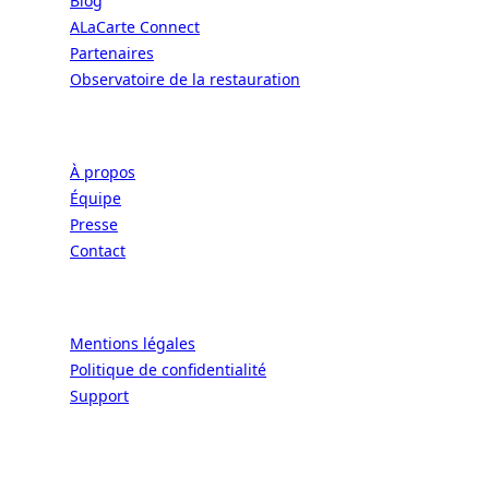
Blog
ALaCarte Connect
Partenaires
Observatoire de la restauration
Entreprise
À propos
Équipe
Presse
Contact
Légal
Mentions légales
Politique de confidentialité
Support
CONNECT | L'EXCELLENCE DE L'ART DE
VIVRE À LA FRANÇAISE