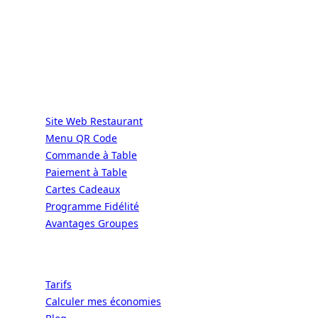
DIRECT | LES GRANDES CHAÎNES ONT
LES MOYENS. LES BISTROTS AUSSI.
GRÂCE À NOUS.
Services
Site Web Restaurant
Menu QR Code
Commande à Table
Paiement à Table
Cartes Cadeaux
Programme Fidélité
Avantages Groupes
Ressources
Tarifs
Calculer mes économies