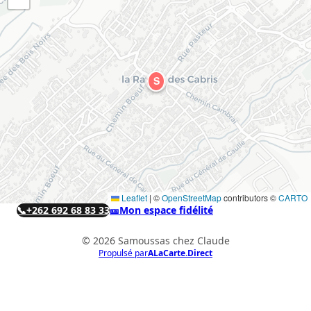
S
Leaflet
|
©
OpenStreetMap
contributors ©
CARTO
📞
+262 692 68 83 33
🎫
Mon espace fidélité
© 2026 Samoussas chez Claude
Propulsé par
ALaCarte.Direct
ALaCarte.Direct