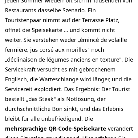
Jeden Sommer wiederholt sich in Tausenden von
Wie Sie die Sprachen Ihrer Gäste identifizieren
Restaurants dasselbe Szenario. Ein
Die Übersetzung der Speisekarte: Qualität und typische
Touristenpaar nimmt auf der Terrasse Platz,
Fallstricke
öffnet die Speisekarte … und kommt nicht
Die drei Qualitätsstufen der Übersetzung
weiter. Sie verstehen weder „émincé de volaille
Klassische Fehler bei der Speisekartenübersetzung
fermière, jus corsé aux morilles" noch
Lokalisieren, nicht nur übersetzen
„déclinaison de légumes anciens en texture". Die
Die konkreten Auswirkungen auf Ihren Betrieb: Was
eine mehrsprachige Speisekarte verändert
Servicekraft versucht es mit gebrochenem
Ein höherer Durchschnittsbon
Englisch, die Warteschlange wird länger, und die
Ein flüssigerer Service und bessere Tischrotation
Servicezeit explodiert. Das Ergebnis: Der Tourist
Weniger Bestellfehler
bestellt „das Steak" als Notlösung, der
Bessere Online-Bewertungen
durchschnittliche Bon sinkt, und das Erlebnis
Praktische Umsetzung: Wo fangen Sie an?
bleibt für alle unbefriedigend. Die
Schritt 1 – Bereiten Sie Ihre Speisekarte im digitalen
mehrsprachige QR-Code-Speisekarte
verändert
Format vor