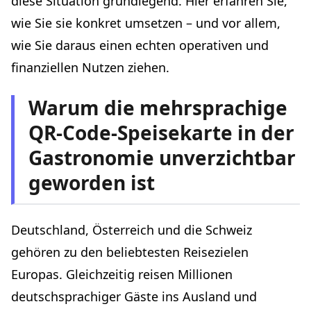
diese Situation grundlegend. Hier erfahren Sie,
Schritt 2 – Lassen Sie Ihre Speisekarte in die
wie Sie sie konkret umsetzen – und vor allem,
prioritären Sprachen übersetzen
wie Sie daraus einen echten operativen und
Schritt 3 – Drucken und platzieren Sie Ihre QR-Codes
finanziellen Nutzen ziehen.
Schritt 4 – Schulen Sie Ihr Team
Schritt 5 – Testen und optimieren
Warum die mehrsprachige
Erweiterte Funktionen, die den Unterschied machen
QR-Code-Speisekarte in der
Automatische Spracherkennung
Gastronomie unverzichtbar
Fotos der Gerichte
geworden ist
Piktogramme für Allergene und Ernährungsformen
Hervorhebung margenstarker Gerichte
Saisonalität managen: Die Hauptsaison vorbereiten
Deutschland, Österreich und die Schweiz
Der ideale Vorbereitungskalender
gehören zu den beliebtesten Reisezielen
Die Speisekarte an saisonale Besonderheiten
Europas. Gleichzeitig reisen Millionen
anpassen
deutschsprachiger Gäste ins Ausland und
Rechtliche und regulatorische Aspekte