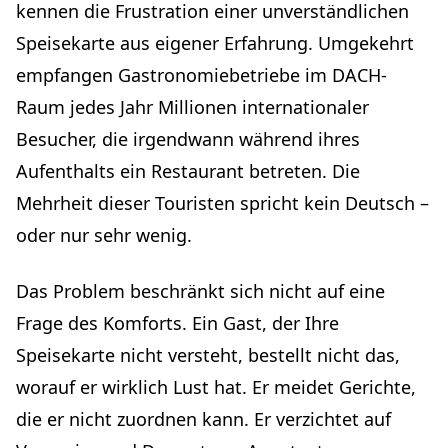
kennen die Frustration einer unverständlichen
Die Pflicht zur Allergeninformation
Speisekarte aus eigener Erfahrung. Umgekehrt
Die Preisauszeichnung
empfangen Gastronomiebetriebe im DACH-
Die Angabe der Fleischherkunft
Raum jedes Jahr Millionen internationaler
Erfahrungsberichte: Was Gastronomen in der Praxis
Besucher, die irgendwann während ihres
feststellen
Aufenthalts ein Restaurant betreten. Die
Was kostet es? Ein realistisches Budget
Mehrheit dieser Touristen spricht kein Deutsch –
Die Einrichtungskosten
oder nur sehr wenig.
Die Kapitalrendite
Ihre gesamte Betriebsführung in der Hochsaison
Das Problem beschränkt sich nicht auf eine
optimieren
Frage des Komforts. Ein Gast, der Ihre
Fazit: Die fünf Maßnahmen, die Sie diese Woche starten
sollten
Speisekarte nicht versteht, bestellt nicht das,
worauf er wirklich Lust hat. Er meidet Gerichte,
die er nicht zuordnen kann. Er verzichtet auf