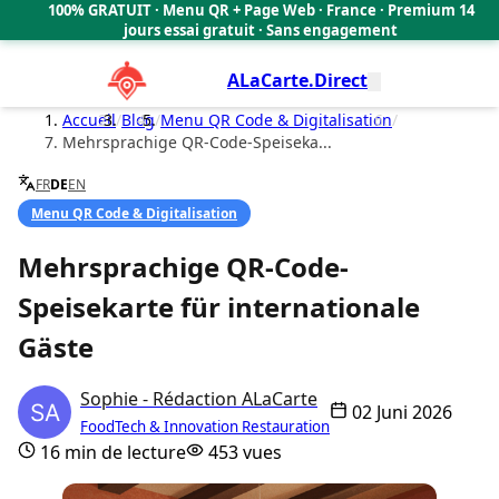
100% GRATUIT · Menu QR + Page Web · France · Premium 14
🇫🇷
jours essai gratuit · Sans engagement
ALaCarte.Direct
Accueil
/
Blog
/
Menu QR Code & Digitalisation
/
Mehrsprachige QR-Code-Speiseka...
FR
DE
EN
Menu QR Code & Digitalisation
Mehrsprachige QR-Code-
Speisekarte für internationale
Gäste
Sophie - Rédaction ALaCarte
02 Juni 2026
FoodTech & Innovation Restauration
16 min de lecture
453 vues