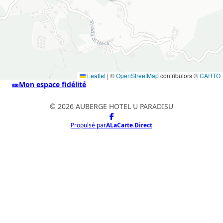
Leaflet
|
©
OpenStreetMap
contributors ©
CARTO
🎫
Mon espace fidélité
© 2026 AUBERGE HOTEL U PARADISU
Propulsé par
ALaCarte.Direct
ALaCarte.Direct
DIRECT | LES GRANDES CHAÎNES ONT
LES MOYENS. LES BISTROTS AUSSI.
GRÂCE À NOUS.