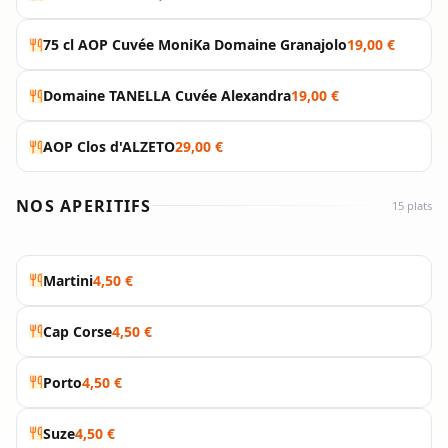
75 cl AOP Cuvée MoniKa Domaine Granajolo
19,00 €
Domaine TANELLA Cuvée Alexandra
19,00 €
AOP Clos d'ALZETO
29,00 €
NOS APERITIFS
15 plats
Martini
4,50 €
Cap Corse
4,50 €
Porto
4,50 €
Suze
4,50 €