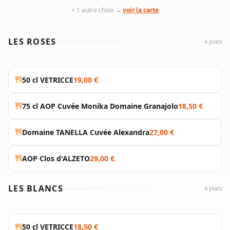
+ 1 autre choix →
voir la carte
LES ROSES
4 plats
50 cl VETRICCE
19,00 €
75 cl AOP Cuvée Monika Domaine Granajolo
18,50 €
Domaine TANELLA Cuvée Alexandra
27,00 €
AOP Clos d'ALZETO
29,00 €
LES BLANCS
4 plats
50 cl VETRICCE
18,50 €