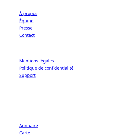
Entreprise
À propos
Équipe
Presse
Contact
Légal
Mentions légales
Politique de confidentialité
Support
CONNECT | L'EXCELLENCE DE L'ART DE
VIVRE À LA FRANÇAISE
Écoles
Annuaire
Carte