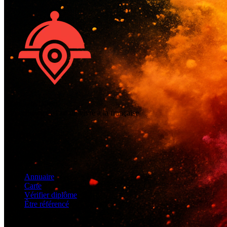
ALaCarte.Direct
L'excellence de l'art de vivre à la française
Connect
Écoles
Annuaire
Carte
Vérifier diplôme
Être référencé
Professionnels