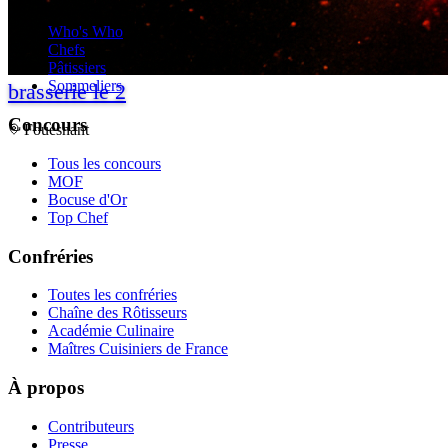
Who's Who
Chefs
Pâtissiers
Sommeliers
brasserie le 2
Concours
Fouesnant
Tous les concours
MOF
Bocuse d'Or
Top Chef
Confréries
Toutes les confréries
Chaîne des Rôtisseurs
Académie Culinaire
Maîtres Cuisiniers de France
À propos
Contributeurs
Presse