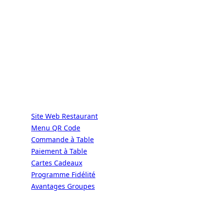
ALaCarte.Direct
DIRECT | LES GRANDES CHAÎNES ONT
LES MOYENS. LES BISTROTS AUSSI.
GRÂCE À NOUS.
Services
Site Web Restaurant
Menu QR Code
Commande à Table
Paiement à Table
Cartes Cadeaux
Programme Fidélité
Avantages Groupes
Ressources