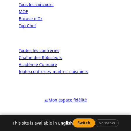
Tous les concours
MOF
Bocuse d'Or
Top Chef
Confréries
Toutes les confréries
Chaîne des Rôtisseurs
Académie Culinaire
footer.confreries_maitres_cuisiniers
© 2026 ALaCarte.Direct – Les
grandes chaînes ont les moyens. Les
bistrots aussi. Grâce à nous.
🎫
Mon espace fidélité
Facebook
YouTube
Instagram
LinkedIn
X
WhatsApp
Google
This site is available in
English
Switch
No thanks
Y aller
Carte
Horaires
Horaires
Plus