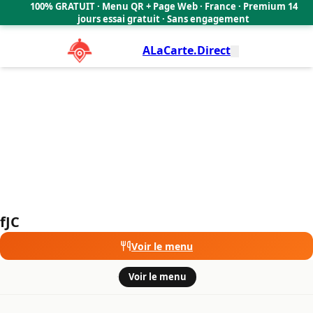
fJC
100% GRATUIT · Menu QR + Page Web · France · Premium 14
🇫🇷
jours essai gratuit · Sans engagement
ALaCarte.Direct
fJC
Voir le menu
·
Voir le menu