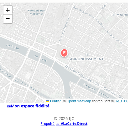
+
−
F
Leaflet
|
©
OpenStreetMap
contributors ©
CARTO
🎫
Mon espace fidélité
© 2026 fJC
Propulsé par
ALaCarte.Direct