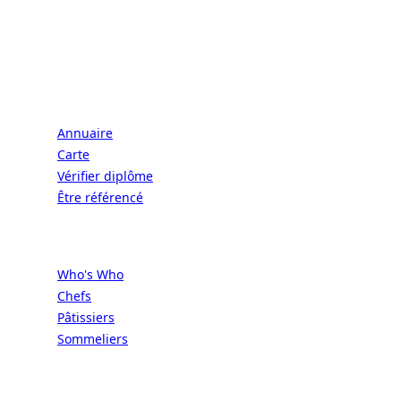
CONNECT | L'EXCELLENCE DE L'ART DE
VIVRE À LA FRANÇAISE
Écoles
Annuaire
Carte
Vérifier diplôme
Être référencé
Professionnels
Who's Who
Chefs
Pâtissiers
Sommeliers
Concours