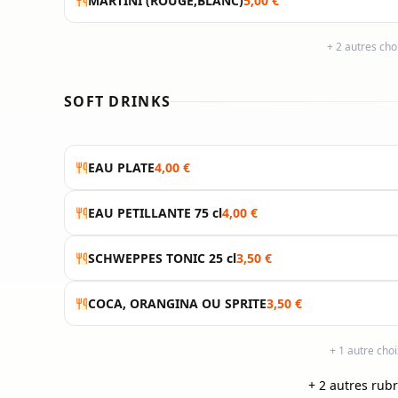
MARTINI (ROUGE,BLANC)
5,00 €
+ 2 autres ch
SOFT DRINKS
EAU PLATE
4,00 €
EAU PETILLANTE 75 cl
4,00 €
SCHWEPPES TONIC 25 cl
3,50 €
COCA, ORANGINA OU SPRITE
3,50 €
+ 1 autre cho
+ 2 autres rub