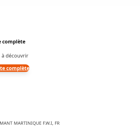
te complète
 à découvrir
rte complète
AMANT MARTINIQUE F.W.I, FR