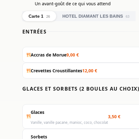
Un avant-goût de ce qui vous attend
Carte 1
HOTEL DIAMANT LES BAINS
26
63
ENTRÉES
Accras de Morue
9,00 €
Crevettes Croustillantes
12,00 €
GLACES ET SORBETS (2 BOULES AU CHOIX
Glaces
3,50 €
Vanille, vanille pacane, manioc, coco, chocolat
Sorbets