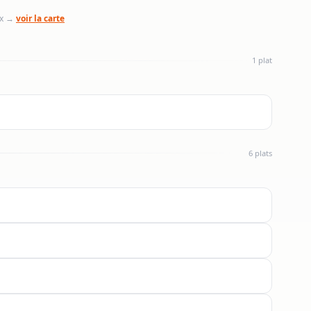
ix →
voir la carte
1 plat
6 plats