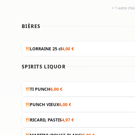
+ 1 autre cho
BIÈRES
LORRAINE 25 cl
4,00 €
SPIRITS LIQUOR
TI PUNCH
6,00 €
PUNCH VIEUX
6,00 €
RICARD, PASTIS
4,97 €