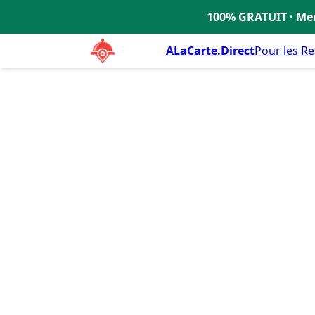
HOTEL DIAMANT LES BAINS
100% GRATUIT · Men
🇫🇷
ALaCarte.Direct
Pour les R