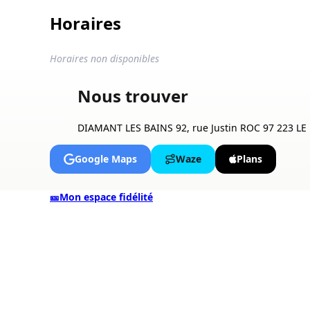
Horaires
Horaires non disponibles
Nous trouver
DIAMANT LES BAINS 92, rue Justin ROC 97 223 L
Google Maps
Waze
Plans
🎫
Mon espace fidélité
ALaCarte.Direct