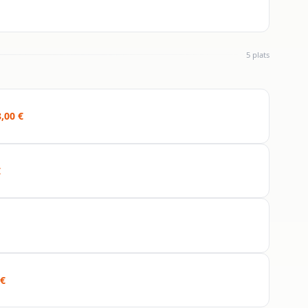
5 plats
8,00 €
€
 €