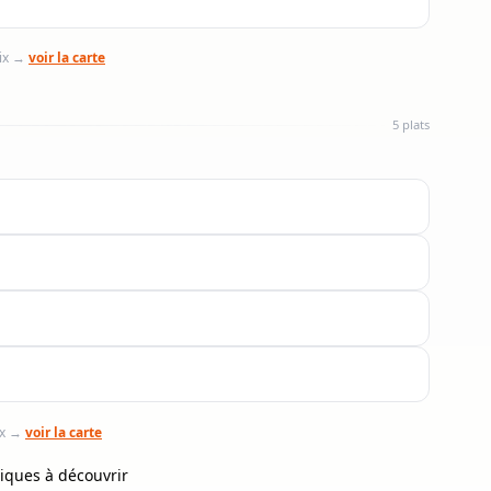
oix →
voir la carte
5 plats
ix →
voir la carte
riques à découvrir