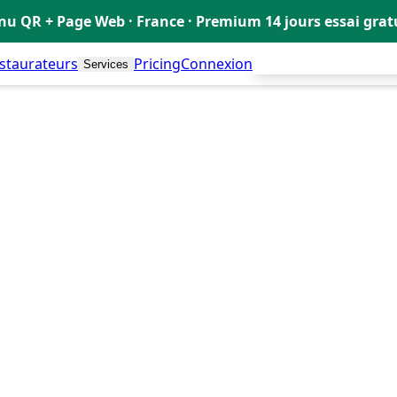
u QR + Page Web · France · Premium 14 jours essai gra
estaurateurs
Pricing
Connexion
Créer mon Menu Grat
Services