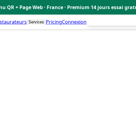
u QR + Page Web · France · Premium 14 jours essai gra
estaurateurs
Pricing
Connexion
Créer mon Menu Grat
Services