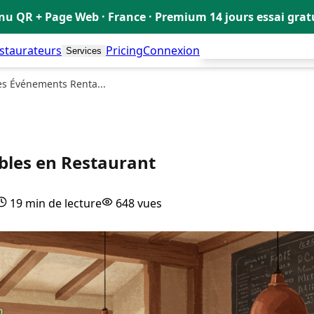
u QR + Page Web · France · Premium 14 jours essai gra
estaurateurs
Pricing
Connexion
Créer mon Menu Grat
Services
es Événements Renta...
bles en Restaurant
19 min de lecture
648 vues