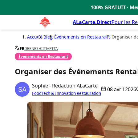
100% GRATUIT · Men
🇫🇷
ALaCarte.Direct
Pour les R
Accueil
/
Blog
/
Événements en Restaurant
/
Organiser d
FR
DE
EN
ES
HI
IT
JA
PT
TA
Événements en Restaurant
Organiser des Événements Renta
Sophie - Rédaction ALaCarte
08 avril 2026
FoodTech & Innovation Restauration