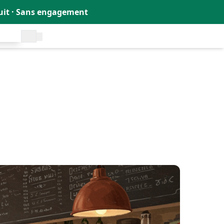
tuit · Sans engagement
uit !
🇫🇷