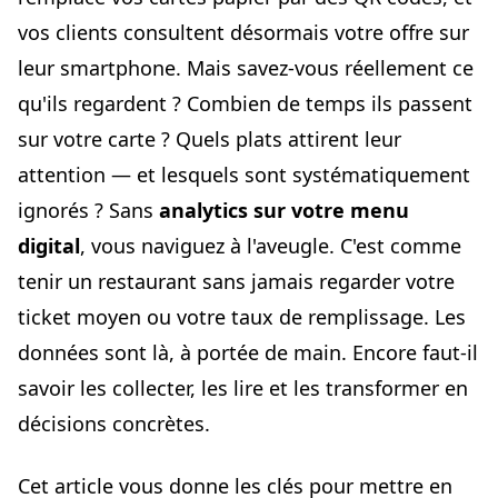
Configurer le suivi sans compétences techniques
vos clients consultent désormais votre offre sur
Respecter le RGPD dans votre collecte de données
leur smartphone. Mais savez-vous réellement ce
Interpréter vos données : de la lecture à l'action
qu'ils regardent ? Combien de temps ils passent
Analyse par service : midi vs. soir
sur votre carte ? Quels plats attirent leur
Analyse saisonnière et événementielle
attention — et lesquels sont systématiquement
Détecter les problèmes d'expérience utilisateur
ignorés ? Sans
analytics sur votre menu
Transformer les données en actions concrètes
digital
, vous naviguez à l'aveugle. C'est comme
Optimiser le positionnement de vos plats
tenir un restaurant sans jamais regarder votre
A/B testing sur les descriptions et les photos
ticket moyen ou votre taux de remplissage. Les
Ajuster vos prix grâce aux données comportementales
données sont là, à portée de main. Encore faut-il
Personnaliser l'expérience selon le profil de visite
savoir les collecter, les lire et les transformer en
Les erreurs courantes à éviter dans l'analytics menu
décisions concrètes.
digital
Se noyer dans les données
Cet article vous donne les clés pour mettre en
Tirer des conclusions hâtives