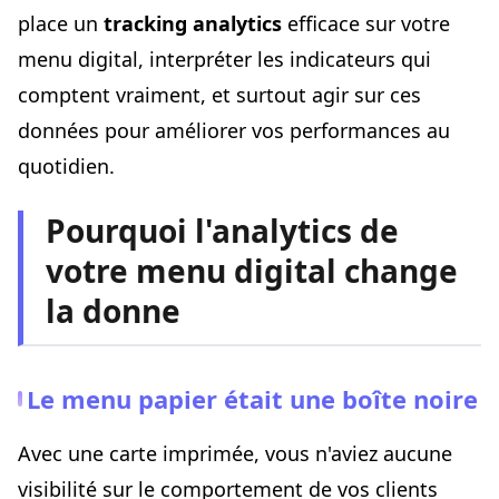
place un
tracking analytics
efficace sur votre
Ignorer le contexte
menu digital, interpréter les indicateurs qui
Négliger la communication avec l'équipe
comptent vraiment, et surtout agir sur ces
Construire une routine d'analyse pérenne
données pour améliorer vos performances au
Le rituel hebdomadaire : 15 minutes qui changent tout
quotidien.
Le bilan mensuel : prendre du recul
Le bilan trimestriel : la vue stratégique
Pourquoi l'analytics de
Aller plus loin : croiser les données du menu avec vos
votre menu digital change
autres indicateurs
la donne
Menu analytics + données de caisse
Menu analytics + avis clients
Menu analytics + données de réservation
Le menu papier était une boîte noire
Conclusion : passez à l'action dès cette semaine
Avec une carte imprimée, vous n'aviez aucune
visibilité sur le comportement de vos clients