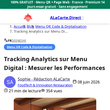
100% GRATUIT · Menu QR + Page Web · France · Premium 14
🇫🇷
jours essai gratuit · Sans engagement
ALaCarte.Direct
Accueil
/
Blog
/
Menu QR Code & Digitalisation
/
Tracking Analytics sur Menu Di...
FR
DE
EN
ES
HI
Menu QR Code & Digitalisation
Tracking Analytics sur Menu
Digital : Mesurer les Performances
Sophie - Rédaction ALaCarte
08 juin 2026
FoodTech & Innovation Restauration
21 min de lecture
354 vues