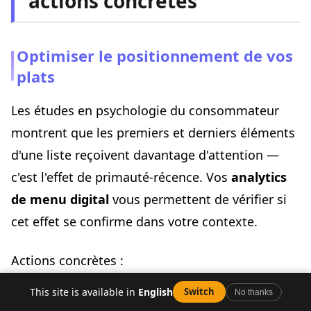
actions concrètes
Optimiser le positionnement de vos
plats
Les études en psychologie du consommateur
montrent que les premiers et derniers éléments
d'une liste reçoivent davantage d'attention —
c'est l'effet de primauté-récence. Vos
analytics
de menu digital
vous permettent de vérifier si
cet effet se confirme dans votre contexte.
Actions concrètes :
This site is available in
English
Switch
No thanks
Placez vos plats à forte marge en haut de