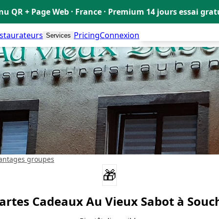
u QR + Page Web · France · Premium 14 jours essai gra
estaurateurs
Pricing
Connexion
Créer mon Menu Grat
Services
antages groupes
🎁
artes Cadeaux
Au Vieux Sabot
à Souc