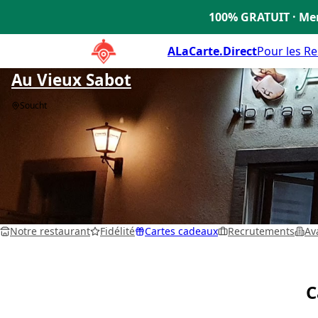
100% GRATUIT · Men
🇫🇷
ALaCarte.Direct
Pour les R
Au Vieux Sabot
Soucht
Notre restaurant
Fidélité
Cartes cadeaux
Recrutements
Av
C