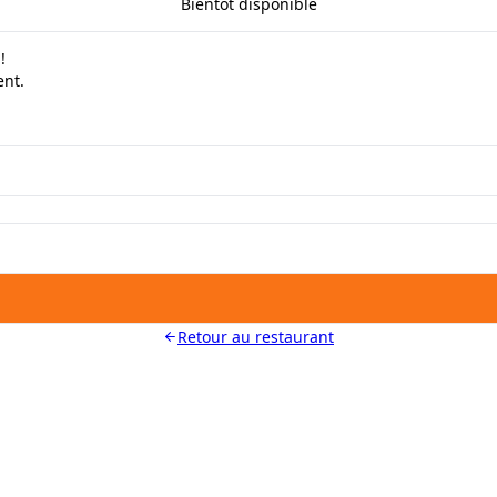
Bientôt disponible
!
ent.
Retour au restaurant
LES MOYENS. LES BISTROTS AUSSI. GRÂCE 