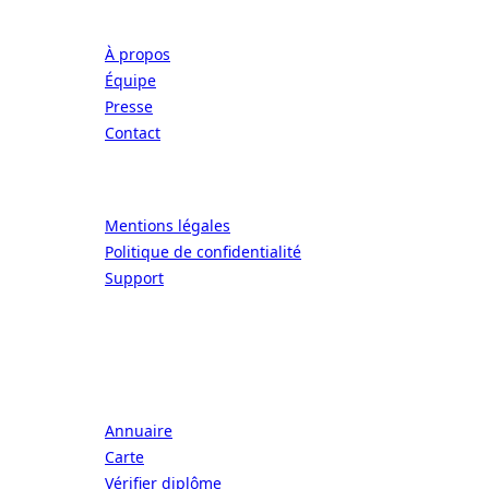
Entreprise
À propos
Équipe
Presse
Contact
Légal
Mentions légales
Politique de confidentialité
Support
CONNECT | L'EXCELLENCE DE L'ART DE
Écoles
Annuaire
Carte
Vérifier diplôme