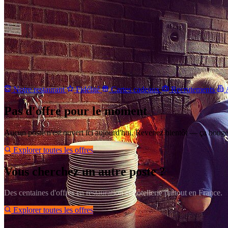
Notre restaurant
Fidélité
Cartes cadeaux
Recrutements
A
Pas d'offre pour le moment
Aucun poste n'est ouvert ici aujourd'hui. Revenez bientôt — ça bouge 
Explorer toutes les offres
Vous cherchez un autre poste ?
Des centaines d'offres en restauration et hôtellerie partout en France.
Explorer toutes les offres