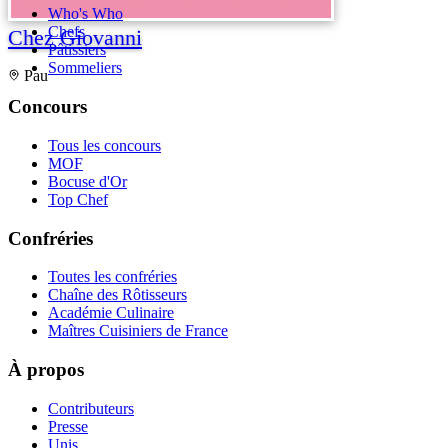
Who's Who
Chefs
Chez Giovanni
Pâtissiers
Sommeliers
Pau
Concours
Tous les concours
MOF
Bocuse d'Or
Top Chef
Confréries
Toutes les confréries
Chaîne des Rôtisseurs
Académie Culinaire
Maîtres Cuisiniers de France
À propos
Contributeurs
Presse
Unis