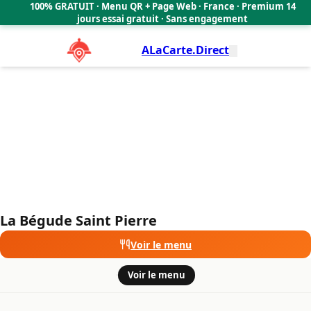
La Bégude Saint Pierre
100% GRATUIT · Menu QR + Page Web · France · Premium 14
🇫🇷
jours essai gratuit · Sans engagement
ALaCarte.Direct
La Bégude Saint Pierre
Voir le menu
·
Voir le menu