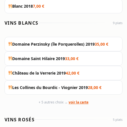
Blanc 2018
7,00 €
VINS BLANCS
9 plats
Domaine Perzinsky (île Porquerolles) 2019
35,00 €
Domaine Saint Hilaire 2019
33,00 €
Château de la Verrerie 2019
42,00 €
Les Collines du Bourdic - Viognier 2019
28,00 €
+ 5 autres choix →
voir la carte
VINS ROSÉS
5 plats