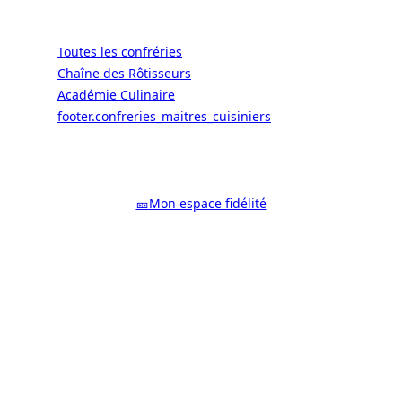
Confréries
Toutes les confréries
Chaîne des Rôtisseurs
Académie Culinaire
footer.confreries_maitres_cuisiniers
© 2026 ALaCarte.Direct – Les
grandes chaînes ont les moyens. Les
bistrots aussi. Grâce à nous.
🎫
Mon espace fidélité
Facebook
YouTube
Instagram
LinkedIn
X
WhatsApp
Google