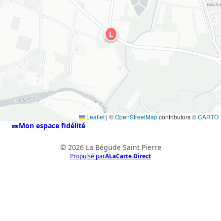
L
Leaflet
|
©
OpenStreetMap
contributors ©
CARTO
🎫
Mon espace fidélité
© 2026 La Bégude Saint Pierre
Propulsé par
ALaCarte.Direct
ALaCarte.Direct
DIRECT | LES GRANDES CHAÎNES ONT
LES MOYENS. LES BISTROTS AUSSI.