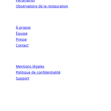
Partenaires
Observatoire de la restauration
Entreprise
À propos
Équipe
Presse
Contact
Légal
Mentions légales
Politique de confidentialité
Support
CONNECT | L'EXCELLENCE DE L'ART DE
VIVRE À LA FRANÇAISE
Écoles