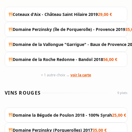
Coteaux d'Aix - Château Saint Hilaire 2019
29,00 €
Domaine Perzinsky (île de Porquerolle) - Provence 2019
35,
Domaine de la Vallongue "Garrigue" - Baux de Provence 2
Domaine de la Roche Redonne - Bandol 2018
56,00 €
+ 1 autre choix →
voir la carte
VINS ROUGES
9 plats
Domaine la Bégude de Poulon 2018 - 100% Syrah
25,00 €
Domaine Perzinsky (Porquerolles) 2017
35,00 €