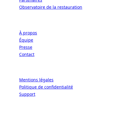
Observatoire de la restauration
Entreprise
À propos
Équipe
Presse
Contact
Légal
Mentions légales
Politique de confidentialité
Support
CONNECT | L'EXCELLENCE DE L'ART DE
VIVRE À LA FRANÇAISE
Écoles