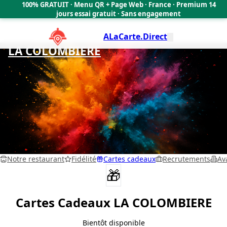
100% GRATUIT · Menu QR + Page Web · France · Premium 14
🇫🇷
jours essai gratuit · Sans engagement
ALaCarte.Direct
LA COLOMBIERE
Notre restaurant
Fidélité
Cartes cadeaux
Recrutements
Av
🎁
Cartes Cadeaux
LA COLOMBIERE
Bientôt disponible