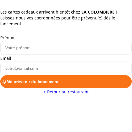
Les cartes cadeaux arrivent bientôt chez
LA COLOMBIERE
!
Laissez-nous vos coordonnées pour être prévenu(e) dès le
lancement.
Prénom
Email
Me prévenir du lancement
Retour au restaurant
ALaCarte.Direct
DIRECT | LES GRANDES CHAÎNES ONT
LES MOYENS. LES BISTROTS AUSSI.