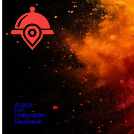
ALaCarte.Direct
L'excellence de l'art de vivre à la française
Connect
Écoles
Annuaire
Carte
Vérifier diplôme
Être référencé
Professionnels