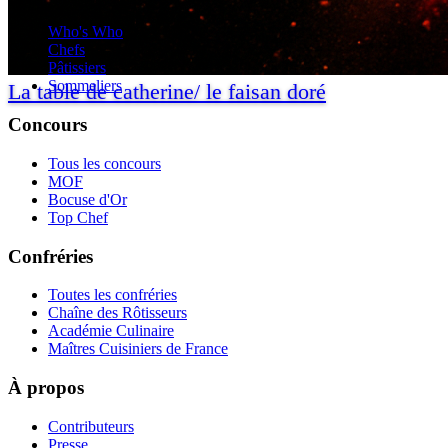
Who's Who
Chefs
Pâtissiers
Sommeliers
La table de catherine/ le faisan doré
Concours
Tous les concours
MOF
Bocuse d'Or
Top Chef
Confréries
Toutes les confréries
Chaîne des Rôtisseurs
Académie Culinaire
Maîtres Cuisiniers de France
À propos
Contributeurs
Presse