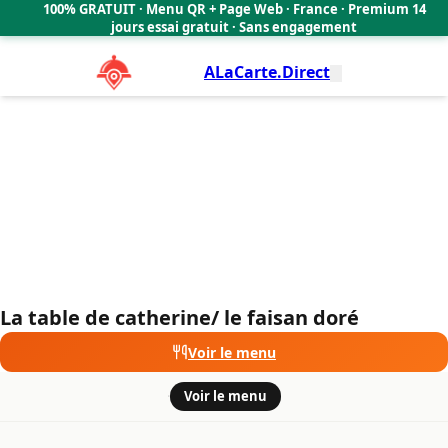
La table de catherine/ le faisan doré
100% GRATUIT · Menu QR + Page Web · France · Premium 14
🇫🇷
jours essai gratuit · Sans engagement
ALaCarte.Direct
La table de catherine/ le faisan doré
Voir le menu
·
Voir le menu