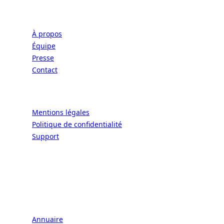
Entreprise
À propos
Équipe
Presse
Contact
Légal
Mentions légales
Politique de confidentialité
Support
CONNECT | L'EXCELLENCE DE L'ART DE
VIVRE À LA FRANÇAISE
Écoles
Annuaire