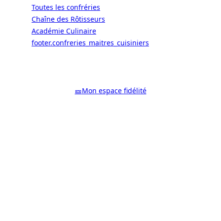
Toutes les confréries
Chaîne des Rôtisseurs
Académie Culinaire
footer.confreries_maitres_cuisiniers
© 2026 ALaCarte.Direct – Les
grandes chaînes ont les moyens. Les
bistrots aussi. Grâce à nous.
🎫
Mon espace fidélité
Facebook
YouTube
Instagram
LinkedIn
X
WhatsApp
Google