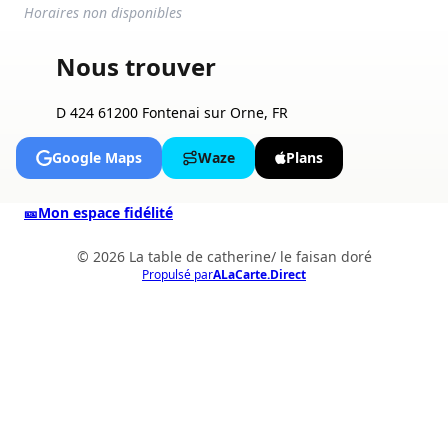
Horaires non disponibles
Nous trouver
D 424 61200 Fontenai sur Orne, FR
Google Maps
Waze
Plans
🎫
Mon espace fidélité
© 2026 La table de catherine/ le faisan doré
Propulsé par
ALaCarte.Direct
ALaCarte.Direct
DIRECT | LES GRANDES CHAÎNES ONT
LES MOYENS. LES BISTROTS AUSSI.
GRÂCE À NOUS.