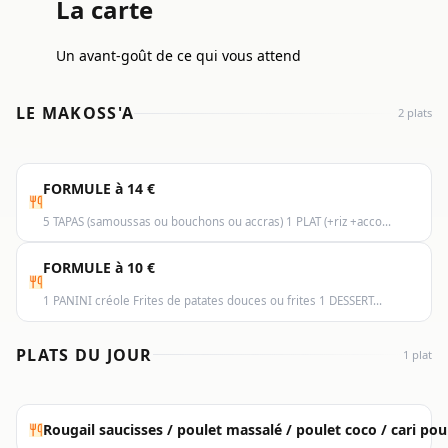
La carte
Un avant-goût de ce qui vous attend
LE MAKOSS'A
2 plats
FORMULE à 14 €
5 TAPAS (samoussas ou bouchons ou accras) 1 PLAT (+riz +acco…
FORMULE à 10 €
1 PANINI créole Frites de patates douces ou frites 1 DESSERT…
PLATS DU JOUR
1 plat
Rougail saucisses / poulet massalé / poulet coco / cari pou