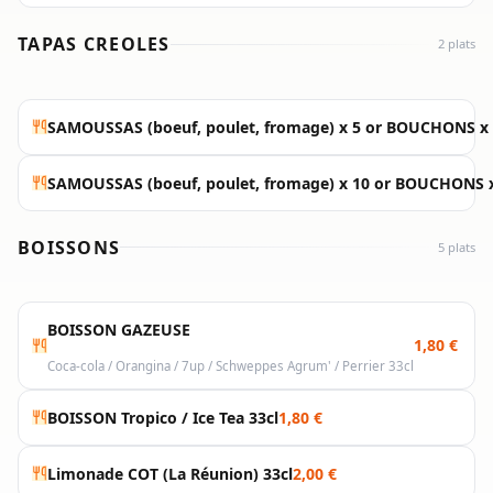
TAPAS CREOLES
2 plats
SAMOUSSAS (boeuf, poulet, fromage) x 5 or BOUCHONS x 
SAMOUSSAS (boeuf, poulet, fromage) x 10 or BOUCHONS x
BOISSONS
5 plats
BOISSON GAZEUSE
1,80 €
Coca-cola / Orangina / 7up / Schweppes Agrum' / Perrier 33cl
BOISSON Tropico / Ice Tea 33cl
1,80 €
Limonade COT (La Réunion) 33cl
2,00 €