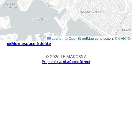
Leaflet
|
©
OpenStreetMap
contributors ©
CARTO
🎫
Mon espace fidélité
© 2026 LE MAKOSS'A
Propulsé par
ALaCarte.Direct
ALaCarte.Direct
DIRECT | LES GRANDES CHAÎNES ONT
LES MOYENS. LES BISTROTS AUSSI.
GRÂCE À NOUS.
Services