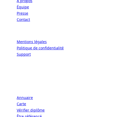
À propos
Équipe
Presse
Contact
Légal
Mentions légales
Politique de confidentialité
Support
CONNECT | L'EXCELLENCE DE L'ART DE
VIVRE À LA FRANÇAISE
Écoles
Annuaire
Carte
Vérifier diplôme
Être référencé