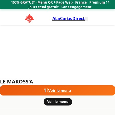
LE MAKOSS'A
100% GRATUIT · Menu QR + Page Web · France · Premium 14
🇫🇷
jours essai gratuit · Sans engagement
ALaCarte.Direct
LE MAKOSS'A
Voir le menu
·
Voir le menu