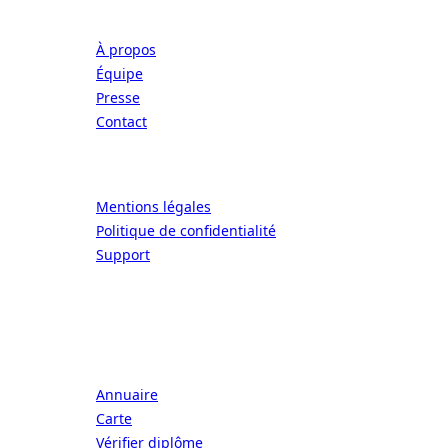
Entreprise
À propos
Équipe
Presse
Contact
Légal
Mentions légales
Politique de confidentialité
Support
CONNECT | L'EXCELLENCE DE L'ART DE
Écoles
Annuaire
Carte
Vérifier diplôme