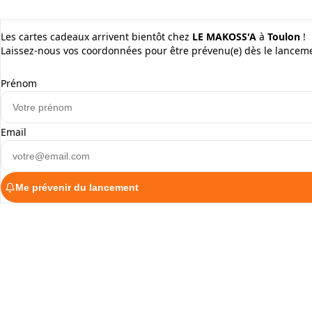
Les cartes cadeaux arrivent bientôt chez
LE MAKOSS'A
à
Toulon
!
Laissez-nous vos coordonnées pour être prévenu(e) dès le lancem
Prénom
Email
Me prévenir du lancement
ALaCarte.Direct
DIRECT | LES GRANDES CHAÎNES ONT 