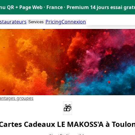
u QR + Page Web · France · Premium 14 jours essai gra
estaurateurs
Pricing
Connexion
Créer mon Menu Grat
Services
antages groupes
🎁
Cartes Cadeaux
LE MAKOSS'A
à Toulo