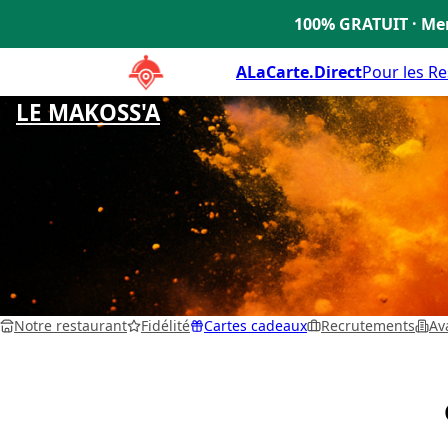
100% GRATUIT · Men
🇫🇷
ALaCarte.Direct
Pour les R
LE MAKOSS'A
Toulon
Notre restaurant
Fidélité
Cartes cadeaux
Recrutements
Av