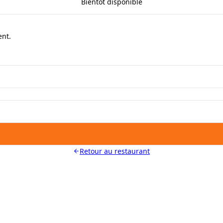
Bientôt disponible
ent.
Retour au restaurant
LES MOYENS. LES BISTROTS AUSSI. GRÂCE 