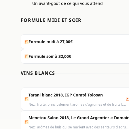
Un avant-goût de ce qui vous attend
FORMULE MIDI ET SOIR
Formule midi à 27,00€
Formule soir à 32,00€
VINS BLANCS
Tarani blanc 2018, IGP Comté Tolosan
2
Nez : fruité, principalement arômes d'agrumes et de fruits b…
Menetou Salon 2018, Le Grand Argentier « Domain
Nez : arômes de buis qui se marient avec des senteurs d'agru…