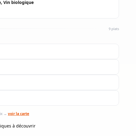
, Vin biologique
9 plats
oix →
voir la carte
riques à découvrir