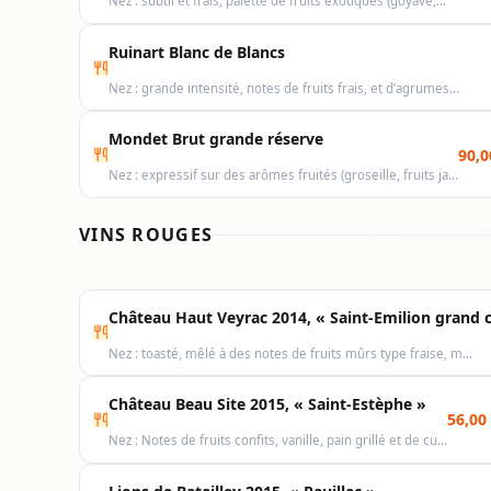
Nez : subtil et frais, palette de fruits exotiques (goyave,…
Ruinart Blanc de Blancs
Nez : grande intensité, notes de fruits frais, et d’agrumes…
Mondet Brut grande réserve
90,0
Nez : expressif sur des arômes fruités (groseille, fruits ja…
VINS ROUGES
Château Haut Veyrac 2014, « Saint-Emilion grand 
Nez : toasté, mêlé à des notes de fruits mûrs type fraise, m…
Château Beau Site 2015, « Saint-Estèphe »
56,00
Nez : Notes de fruits confits, vanille, pain grillé et de cu…