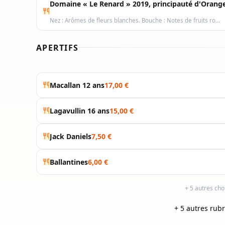
Domaine « Le Renard » 2019, principauté d'Orange
Nez : Arômes de fleurs blanches. Bouche : Notes de fruits ro…
APERTIFS
Macallan 12 ans
17,00 €
Lagavullin 16 ans
15,00 €
Jack Daniels
7,50 €
Ballantines
6,00 €
+ 5 autres ch
+ 5 autres rub