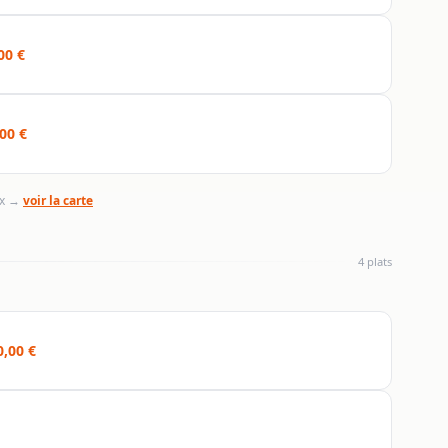
00 €
00 €
ix →
voir la carte
4 plats
0,00 €