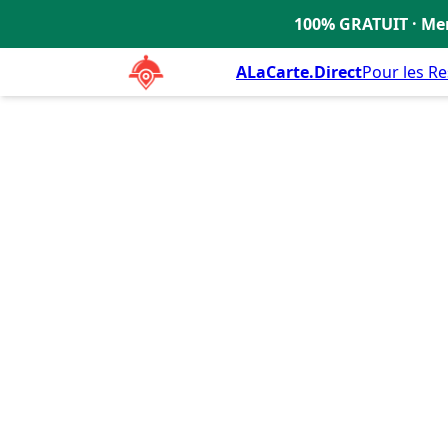
LE PATIO
100% GRATUIT · Men
🇫🇷
ALaCarte.Direct
Pour les R