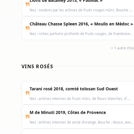
Lions de Batailley 2015, « Pauillac »
Nez : soutenu par les arômes de fruits rouges mûrs. Bouche :…
Château Chasse Spleen 2016, « Moulis en Médoc »
Nez : riches parfums profonds de fruits rouges, de framboise…
+ 1 autre cho
VINS ROSÉS
Tarani rosé 2018, comté tolosan Sud Ouest
Nez : arômes intenses de fruits mûrs, de fleurs blanches, d'…
M de Minuti 2019, Côtes de Provence
Nez : arômes intenses de zeste d'orange. Bouche : douce, ave…