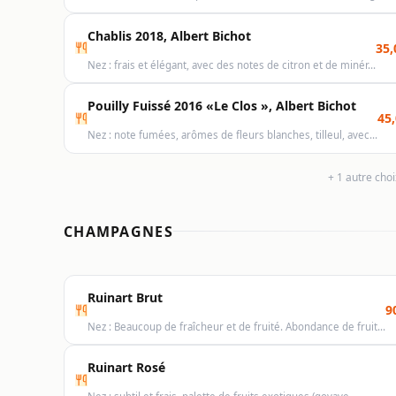
Chablis 2018, Albert Bichot
35,
Nez : frais et élégant, avec des notes de citron et de minér…
Pouilly Fuissé 2016 «Le Clos », Albert Bichot
45,
Nez : note fumées, arômes de fleurs blanches, tilleul, avec…
+ 1 autre cho
CHAMPAGNES
Ruinart Brut
9
Nez : Beaucoup de fraîcheur et de fruité. Abondance de fruit…
Ruinart Rosé