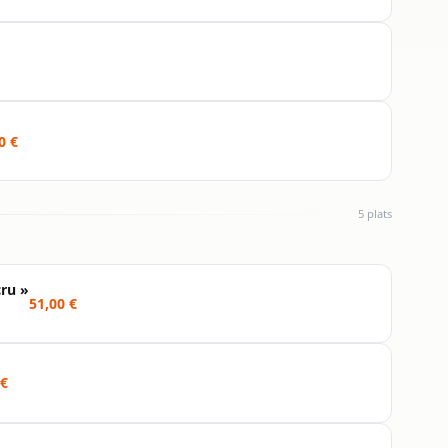
0 €
5 plats
cru »
51,00 €
 €