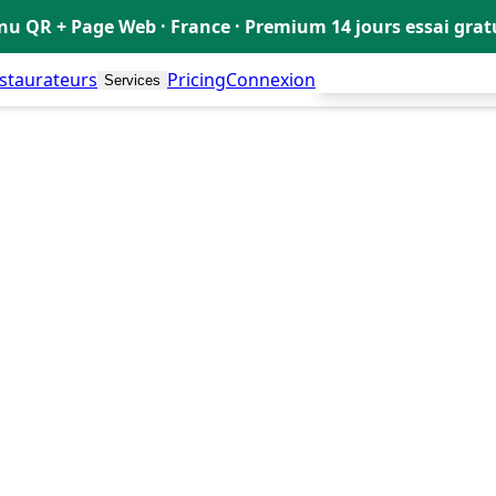
u QR + Page Web · France · Premium 14 jours essai gra
estaurateurs
Pricing
Connexion
Créer mon Menu Grat
Services