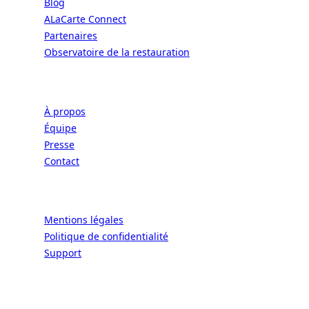
Blog
ALaCarte Connect
Partenaires
Observatoire de la restauration
Entreprise
À propos
Équipe
Presse
Contact
Légal
Mentions légales
Politique de confidentialité
Support
CONNECT | L'EXCELLENCE DE L'ART DE
VIVRE À LA FRANÇAISE