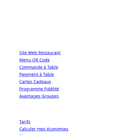
DIRECT | LES GRANDES CHAÎNES ONT
LES MOYENS. LES BISTROTS AUSSI.
GRÂCE À NOUS.
Services
Site Web Restaurant
Menu QR Code
Commande à Table
Paiement à Table
Cartes Cadeaux
Programme Fidélité
Avantages Groupes
Ressources
Tarifs
Calculer mes économies