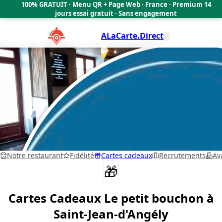
100% GRATUIT · Menu QR + Page Web · France · Premium 14
🇫🇷
jours essai gratuit · Sans engagement
ALaCarte.Direct
Notre restaurant
Fidélité
Cartes cadeaux
Recrutements
Av
🎁
Cartes Cadeaux
Le petit bouchon
à
Saint-Jean-d'Angély