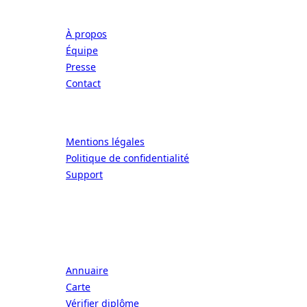
Entreprise
À propos
Équipe
Presse
Contact
Légal
Mentions légales
Politique de confidentialité
Support
CONNECT | L'EXCELLENCE DE L'ART DE
Écoles
Annuaire
Carte
Vérifier diplôme