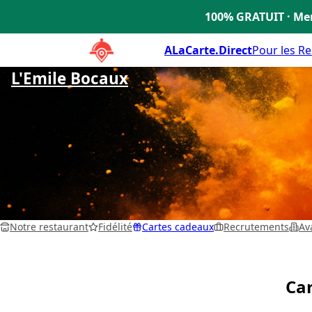
100% GRATUIT · Men
🇫🇷
ALaCarte.Direct
Pour les R
L'Emile Bocaux
Sallanches
Notre restaurant
Fidélité
Cartes cadeaux
Recrutements
Av
Ca