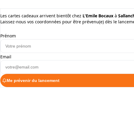
Les cartes cadeaux arrivent bientôt chez
L'Emile Bocaux
à
Sallanc
Laissez-nous vos coordonnées pour être prévenu(e) dès le lancem
Prénom
Email
Me prévenir du lancement
ALaCarte.Direct
DIRECT | LES GRANDES CHAÎNES ONT 