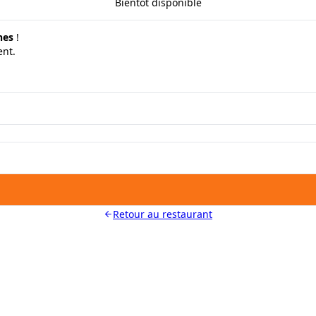
Bientôt disponible
hes
!
ent.
Retour au restaurant
LES MOYENS. LES BISTROTS AUSSI. GRÂCE 