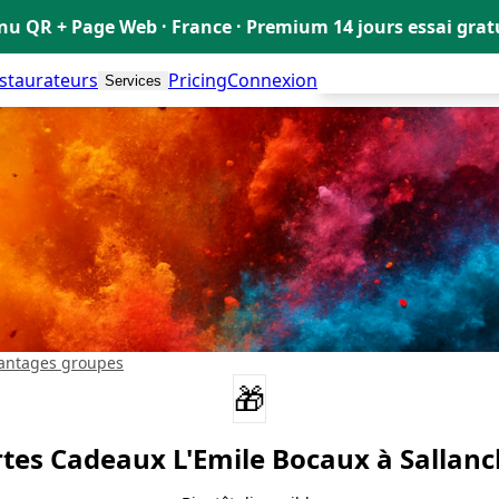
u QR + Page Web · France · Premium 14 jours essai gra
estaurateurs
Pricing
Connexion
Créer mon Menu Grat
Services
antages groupes
🎁
rtes Cadeaux
L'Emile Bocaux
à Sallanc