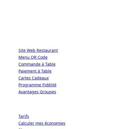
DIRECT | LES GRANDES CHAÎNES ONT
LES MOYENS. LES BISTROTS AUSSI.
GRÂCE À NOUS.
Services
Site Web Restaurant
Menu QR Code
Commande à Table
Paiement à Table
Cartes Cadeaux
Programme Fidélité
Avantages Groupes
Ressources
Tarifs
Calculer mes économies