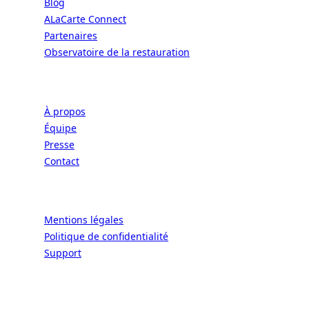
Blog
ALaCarte Connect
Partenaires
Observatoire de la restauration
Entreprise
À propos
Équipe
Presse
Contact
Légal
Mentions légales
Politique de confidentialité
Support
CONNECT | L'EXCELLENCE DE L'ART DE
VIVRE À LA FRANÇAISE