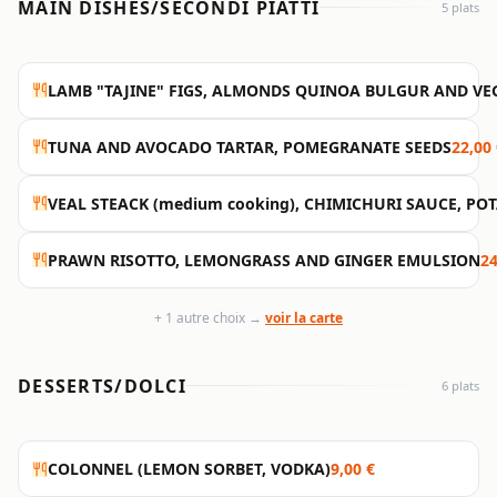
MAIN DISHES/SECONDI PIATTI
5 plats
LAMB "TAJINE" FIGS, ALMONDS QUINOA BULGUR AND VE
TUNA AND AVOCADO TARTAR, POMEGRANATE SEEDS
22,00
VEAL STEACK (medium cooking), CHIMICHURI SAUCE, PO
PRAWN RISOTTO, LEMONGRASS AND GINGER EMULSION
24
+ 1 autre choix →
voir la carte
DESSERTS/DOLCI
6 plats
COLONNEL (LEMON SORBET, VODKA)
9,00 €