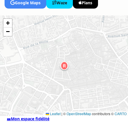
Google Maps
Waze
Plans
+
−
R
Leaflet
|
©
OpenStreetMap
contributors ©
CARTO
🎫
Mon espace fidélité