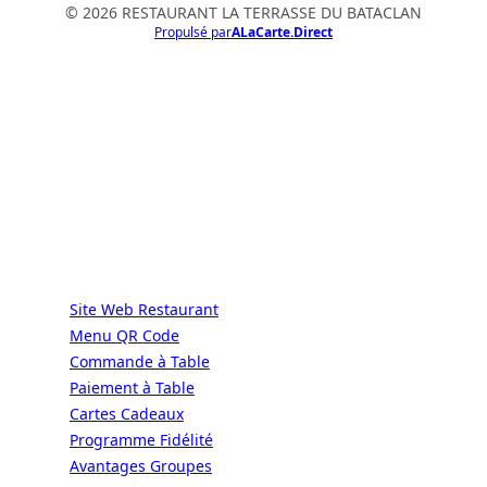
© 2026 RESTAURANT LA TERRASSE DU BATACLAN
Propulsé par
ALaCarte.Direct
ALaCarte.Direct
DIRECT | LES GRANDES CHAÎNES ONT
LES MOYENS. LES BISTROTS AUSSI.
GRÂCE À NOUS.
Services
Site Web Restaurant
Menu QR Code
Commande à Table
Paiement à Table
Cartes Cadeaux
Programme Fidélité
Avantages Groupes