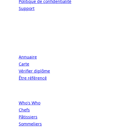
Politique de confidentialité
Support
CONNECT | L'EXCELLENCE DE L'ART DE
VIVRE À LA FRANÇAISE
Écoles
Annuaire
Carte
Vérifier diplôme
Être référencé
Professionnels
Who's Who
Chefs
Pâtissiers
Sommeliers