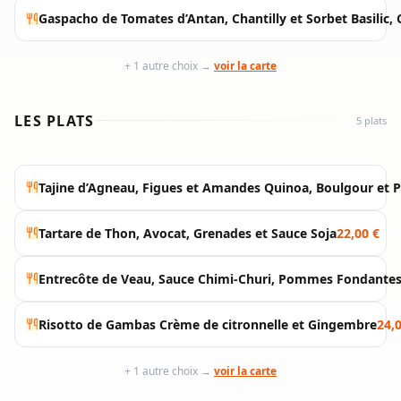
Gaspacho de Tomates d’Antan, Chantilly et Sorbet Basilic
+ 1 autre choix →
voir la carte
LES PLATS
5 plats
Tajine d’Agneau, Figues et Amandes Quinoa, Boulgour et 
Tartare de Thon, Avocat, Grenades et Sauce Soja
22,00 €
Entrecôte de Veau, Sauce Chimi-Churi, Pommes Fondantes
Risotto de Gambas Crème de citronnelle et Gingembre
24,
+ 1 autre choix →
voir la carte