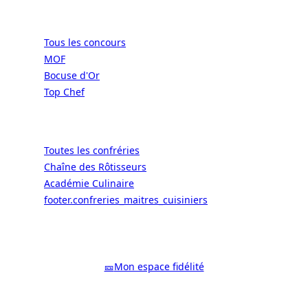
Concours
Tous les concours
MOF
Bocuse d'Or
Top Chef
Confréries
Toutes les confréries
Chaîne des Rôtisseurs
Académie Culinaire
footer.confreries_maitres_cuisiniers
© 2026 ALaCarte.Direct – Les
grandes chaînes ont les moyens. Les
bistrots aussi. Grâce à nous.
🎫
Mon espace fidélité
Facebook
YouTube
Instagram
LinkedIn
X
WhatsApp
Google